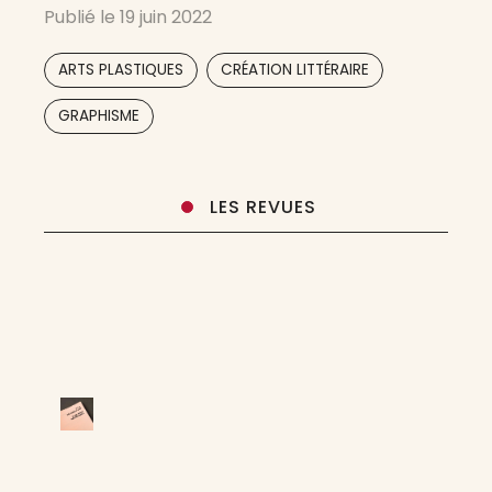
Publié le
19 juin 2022
propose pas une critique d’art ni une analyse
de l’art mais une relation sensible au monde
,
,
ARTS PLASTIQUES
CRÉATION LITTÉRAIRE
contemporain. ​ Dans un esprit
GRAPHISME
LES REVUES