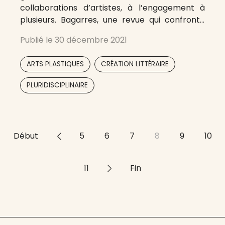
collaborations d’artistes, à l’engagement à
plusieurs. Bagarres, une revue qui confronte
les œuvres, les artistes, les écrits, les images.
Publié le
30 décembre 2021
Bagarres, une revue plurielle, qui s’amuse de
tout avec tout le monde, sans à-priori ni
,
,
ARTS PLASTIQUES
CRÉATION LITTÉRAIRE
limites. Bagarres, une revue bilingue et
semestrielle,
PLURIDISCIPLINAIRE
Début
<<
5
6
7
8
9
10
11
>>
Fin