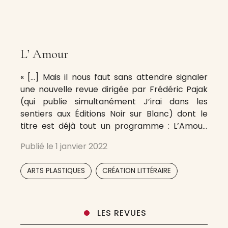
L’ Amour
« […] Mais il nous faut sans attendre signaler
une nouvelle revue dirigée par Frédéric Pajak
(qui publie simultanément J’irai dans les
sentiers aux Éditions Noir sur Blanc) dont le
titre est déjà tout un programme : L’Amour.
Disponible en librairie, de grand format (24 x
Publié le
1 janvier 2022
30), d’assez forte pagination (148 pages, assez
souvent en quadrichromie),
,
ARTS PLASTIQUES
CRÉATION LITTÉRAIRE
LES REVUES