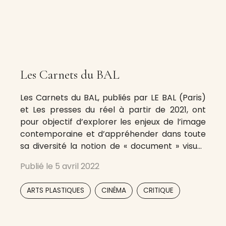
Les Carnets du BAL
Les Carnets du BAL, publiés par LE BAL (Paris)
et Les presses du réel à partir de 2021, ont
pour objectif d’explorer les enjeux de l’image
contemporaine et d’appréhender dans toute
sa diversité la notion de « document » visuel.
Chaque sujet abordé donne lieu à des
Publié le
5 avril 2022
contributions théoriques, des présentations et
analyses d’œuvres dispensées par des
,
,
,
,
,
ARTS PLASTIQUES
CINÉMA
CRITIQUE