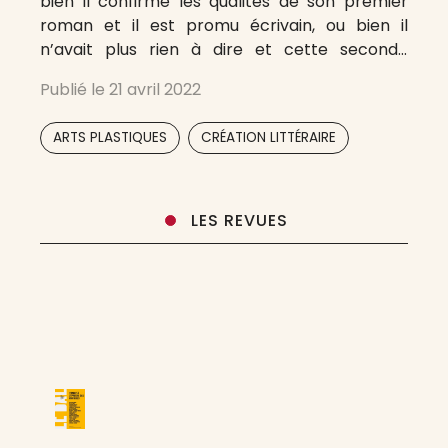
bien il confirme les qualités de son premier
roman et il est promu écrivain, ou bien il
n’avait plus rien à dire et cette seconde
tentative, moins réussie, est déjà de trop et le
Publié le
21 avril 2022
discrédite à jamais. Nombre d’écrivains
,
ARTS PLASTIQUES
CRÉATION LITTÉRAIRE
LES REVUES