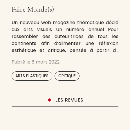
Faire Monde(s)
Un nouveau web magazine thématique dédié
aux arts visuels Un numéro annuel Pour
rassembler des auteur.trices de tous les
continents afin d’alimenter une réflexion
esthétique et critique, pensée à partir du
contexte caribéen mais élargie sur le monde.
Publié le
8 mars 2022
Pour proposer une posture inédite qui
reconfigure et dynamise le rapport
,
ARTS PLASTIQUES
CRITIQUE
Centre/Periphérie. A new thematic web
LES REVUES