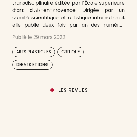
transdisciplinaire éditée par l’École supérieure
d’art d’Aix-en-Provence. Dirigée par un
comité scientifique et artistique international,
elle publie deux fois par an des numéros
spéciaux autour de thématiques arts-
Publié le
29 mars 2022
sciences. Chaque numéro est composé
d’articles et d’images et traverse les champs
,
,
ARTS PLASTIQUES
CRITIQUE
des sciences humaines, des arts et des
activismes. Articulés à
,
,
,
DÉBATS ET IDÉES
LES REVUES