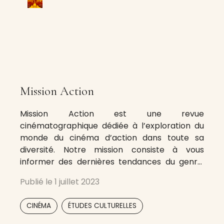
Mission Action
Mission Action est une revue
cinématographique dédiée à l’exploration du
monde du cinéma d’action dans toute sa
diversité. Notre mission consiste à vous
informer des dernières tendances du genre,
en vous offrant un aperçu des coulisses des
Publié le
1 juillet 2023
films les plus attendus et des entretiens
exclusifs avec les acteurs, réalisateurs et
,
CINÉMA
ÉTUDES CULTURELLES
cascadeurs qui font l’actu du