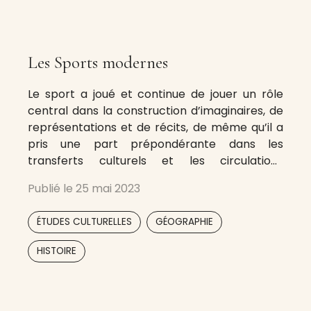
Les Sports modernes
Le sport a joué et continue de jouer un rôle
central dans la construction d’imaginaires, de
représentations et de récits, de même qu’il a
pris une part prépondérante dans les
transferts culturels et les circulations
transnationales d’idées et de personnes
Publié le
25 mai 2023
depuis la fin du XIXe siècle. Portée par l’élan du
fort développement, en Suisse, des
,
,
ÉTUDES CULTURELLES
GÉOGRAPHIE
HISTOIRE