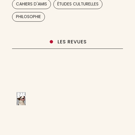
,
,
CAHIERS D'AMIS
ÉTUDES CULTURELLES
accès ouvert. En
PHILOSOPHIE
LES REVUES