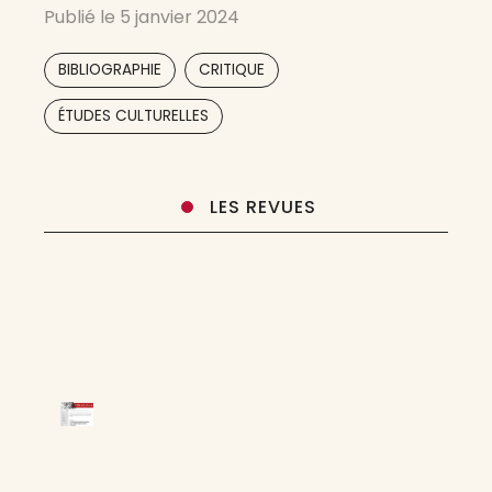
Publié le
5 janvier 2024
l’école. Compte rendu du premier numéro
repris dans La Revue des revues no
,
,
BIBLIOGRAPHIE
CRITIQUE
,
ÉTUDES CULTURELLES
LES REVUES