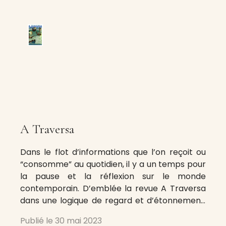
A Traversa
Dans le flot d’informations que l’on reçoit ou
“consomme” au quotidien, il y a un temps pour
la pause et la réflexion sur le monde
contemporain. D’emblée la revue A Traversa
dans une logique de regard et d’étonnement,
veut interroger la complexité des situations
Publié le
30 mai 2023
dans l’espace méditerranéen – monde si