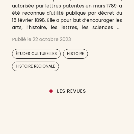
autorisée par lettres patentes en mars 1789, a
été reconnue d’utilité publique par décret du
15 février 1898. Elle a pour but d’encourager les
arts, l’histoire, les lettres, les sciences et
techniques, la conservation du patrimoine et
Publié le
22 octobre 2023
toutes études intéressant les départements
de l’Isère, de la Drôme et des Hautes-Alpes
,
,
ÉTUDES CULTURELLES
HISTOIRE
,
HISTOIRE RÉGIONALE
LES REVUES