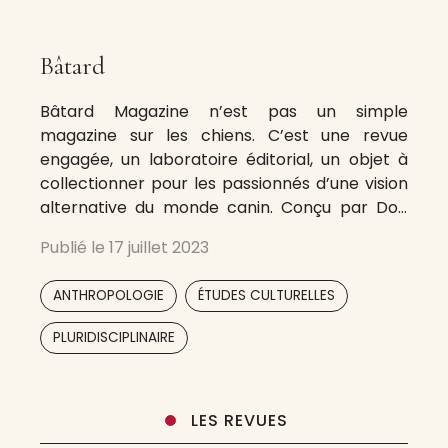
Bâtard
Bâtard Magazine n’est pas un simple
magazine sur les chiens. C’est une revue
engagée, un laboratoire éditorial, un objet à
collectionner pour les passionnés d’une vision
alternative du monde canin. Conçu par Dog
Social Club, Bâtard Magazine explore la place
Publié le
17 juillet 2023
du chien dans la société à travers l’art, la
culture, la science, l’histoire …
,
,
ANTHROPOLOGIE
ÉTUDES CULTURELLES
,
PLURIDISCIPLINAIRE
LES REVUES