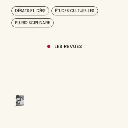
divers – où fractures géopolitiques
,
,
DÉBATS ET IDÉES
ÉTUDES CULTURELLES
PLURIDISCIPLINAIRE
LES REVUES