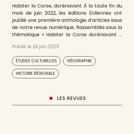
Habiter la Corse, dorénavant À la toute fin du
mois de juin 2022, les éditions Éoliennes ont
publié une première anthologie d’articles issus
de notre revue numérique. Rassemblés sous la
thématique « Habiter la Corse dorénavant »,
ce premier recueil documente le lien entre
Publié le
29 juin 2023
notre société et son territoire dans une phase
de transitions qui modifient à
,
,
ÉTUDES CULTURELLES
GÉOGRAPHIE
,
HISTOIRE RÉGIONALE
LES REVUES