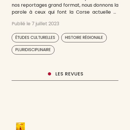
nos reportages grand format, nous donnons la
parole à ceux qui font la Corse actuelle et
authentique et qui, à leur échelle, font bouger
Publié le
7 juillet 2023
les lignes et nous inspirent. Par
,
,
ÉTUDES CULTURELLES
HISTOIRE RÉGIONALE
PLURIDISCIPLINAIRE
LES REVUES