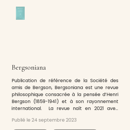
Bergsoniana
Publication de référence de la Société des
amis de Bergson, Bergsoniana est une revue
philosophique consacrée à la pensée d’Henri
Bergson (1859-1941) et à son rayonnement
international. La revue naît en 2021 avec
l’objectif de faire connaître les nouvelles
Publié le
24 septembre 2023
lectures de Bergson et répondre aux nouveaux
défis philosophiques avec des publications en