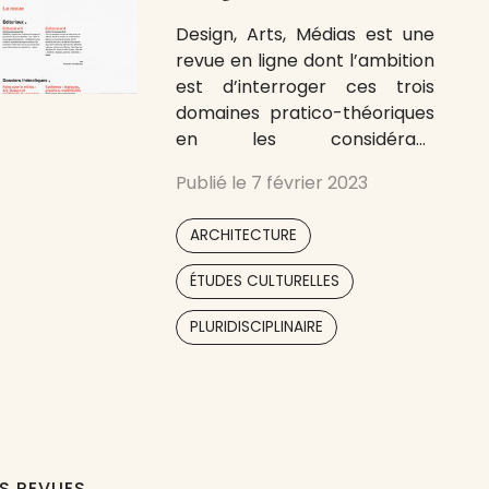
Design, Arts, Médias est une
revue en ligne dont l’ambition
est d’interroger ces trois
domaines pratico-théoriques
en les considérant
séparément ou, mieux, dans
Publié le
7 février 2023
les frictions qu’ils
entretiennent. C’est dire
,
ARCHITECTURE
qu’elle n’entend pas se
restreindre à tel ou tel champ
,
ÉTUDES CULTURELLES
du design, des arts et des
médias. Elle encourage au
PLURIDISCIPLINAIRE
contraire une entrée
comparatiste dans les
ES REVUES