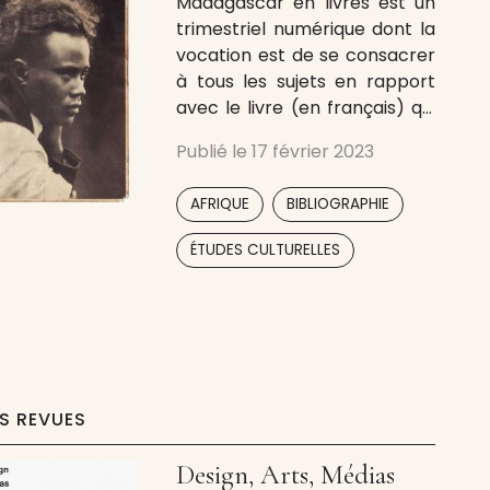
Madagascar en livres est un
trimestriel numérique dont la
vocation est de se consacrer
à tous les sujets en rapport
avec le livre (en français) qui
touchent Madagascar. En
Publié le
17 février 2023
quatre volets – Parutions,
Profession, Patrimoine et
,
,
AFRIQUE
BIBLIOGRAPHIE
Pages d’écriture -, articles
fouillés et notes plus courtes
,
,
ÉTUDES CULTURELLES
sont, pour l’essentiel, liés à
l’actualité récente mais ne
renoncent pas
ES REVUES
Design, Arts, Médias