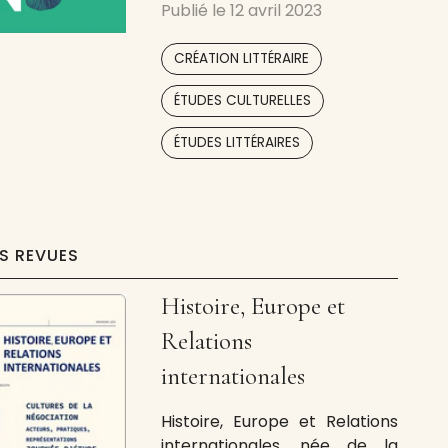
Publié le
12 avril 2023
littérature et le voyage. Ex
Nihilo est une revue littéraire
,
CRÉATION LITTÉRAIRE
internationale réalisée par les
étudiants du Master IEC : elle
,
ÉTUDES CULTURELLES
vous est destinée ! Nous
prenons à cœur le projet qui
ÉTUDES LITTÉRAIRES
ES REVUES
Histoire, Europe et
Relations
internationales
Histoire, Europe et Relations
internationales, née de la