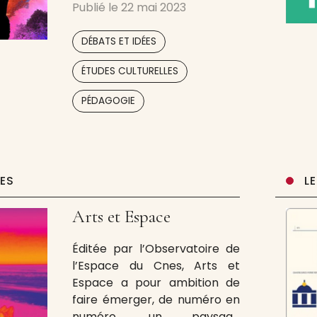
Publié le
22 mai 2023
aux médias, pour ces paroles
et ces images qui vont à
,
DÉBATS ET IDÉES
rebours des réalités
simplifiées. Une revue qui met
,
ÉTUDES CULTURELLES
en résonance petites et
,
,
grandes histoires, qui fait
PÉDAGOGIE
avec, ensemble et dehors.
UES
L
Arts et Espace
Éditée par l’Observatoire de
l’Espace du Cnes, Arts et
Espace a pour ambition de
faire émerger, de numéro en
numéro, un paysage