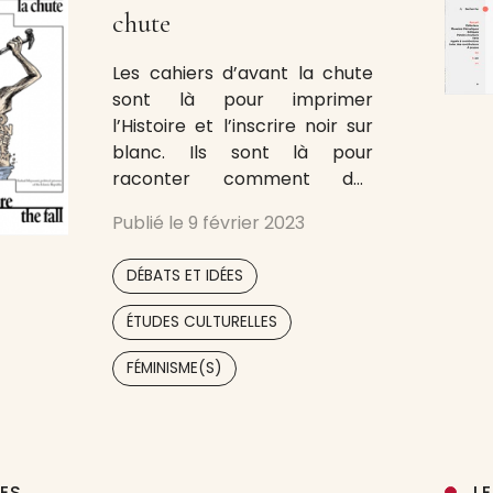
chute
Les cahiers d’avant la chute
sont là pour imprimer
l’Histoire et l’inscrire noir sur
blanc. Ils sont là pour
raconter comment des
femmes et des hommes se
Publié le
9 février 2023
sont levés un jour pour dire
non à la tyrannie, à
,
DÉBATS ET IDÉES
l’oppression, à l’humiliation et
à l’injustice. Comme dans les
,
ÉTUDES CULTURELLES
films, mais là pour de bon, la
,
,
rage
FÉMINISME(S)
UES
L