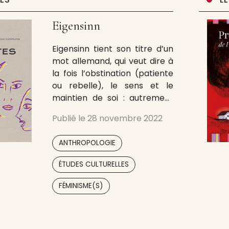
Eigensinn
Eigensinn tient son titre d’un
mot allemand, qui veut dire à
la fois l’obstination (patiente
ou rebelle), le sens et le
maintien de soi : autrement
dit, « Eigensinn » désigne
Publié le
28 novembre 2022
diverses formes
d’entêtement, tant
,
ANTHROPOLOGIE
individuelles que collectives.
On l’utilise à la fois pour
,
ÉTUDES CULTURELLES
nommer l’indocilité de
,
,
l’enfant dans le conte des
FÉMINISME(S)
frères Grimm (« Das
eigensinnige Kind »), pour