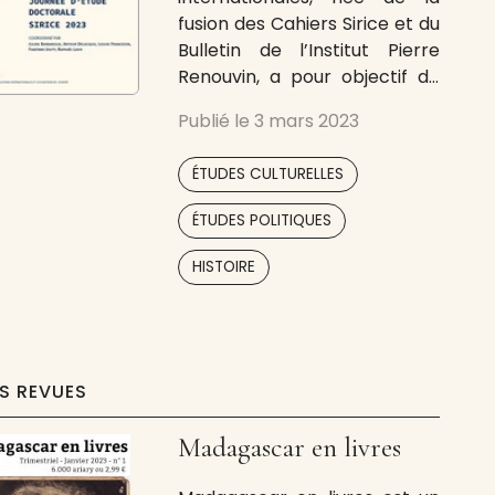
fusion des Cahiers Sirice et du
Bulletin de l’Institut Pierre
Renouvin, a pour objectif de
développer la visibilité à
Publié le
3 mars 2023
l’international des travaux de
SIRICE, Unité mixte de
,
ÉTUDES CULTURELLES
recherche CNRS, université
Paris 1 Panthéon-Sorbonne et
,
ÉTUDES POLITIQUES
Sorbonne université. Ce
,
,
laboratoire, fondé en 2002 à
HISTOIRE
l’initiative des professeurs
Robert Frank
ES REVUES
Madagascar en livres