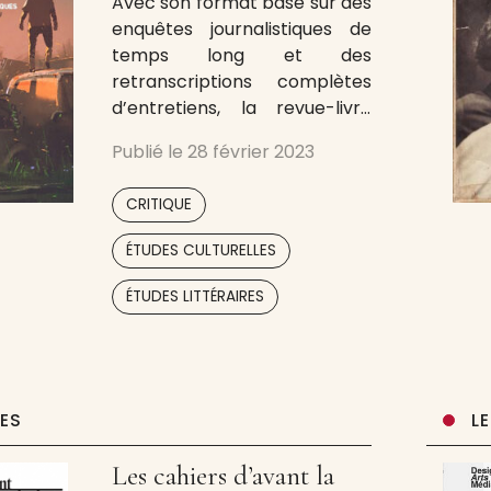
Avec son format basé sur des
enquêtes journalistiques de
temps long et des
retranscriptions complètes
d’entretiens, la revue-livre
Anticipation vous plonge dans
Publié le
28 février 2023
le monde de demain.
L’objectif : vous apporter une
,
CRITIQUE
multitude de regards et de
clés de compréhension sur
,
ÉTUDES CULTURELLES
les futurs possibles, pour
,
,
mieux saisir les enjeux actuels
ÉTUDES LITTÉRAIRES
qui traversent nos sociétés.
Nous combinons la
UES
L
Les cahiers d’avant la