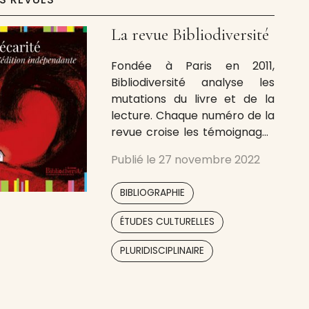
La revue Bibliodiversité
Fondée à Paris en 2011,
Bibliodiversité analyse les
mutations du livre et de la
lecture. Chaque numéro de la
revue croise les témoignages
d’universitaires et de
Publié le
27 novembre 2022
professionnel·les du livre de
plusieurs zones
,
BIBLIOGRAPHIE
géographiques, autour de
différentes thématiques
,
ÉTUDES CULTURELLES
comme les langues minorées,
l’inclusivité, l’écologie, la
PLURIDISCIPLINAIRE
précarité… La revue existe en
version papier, en
quadrichromie, sur papier