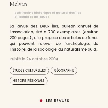
Melvan
patrimoine historique et naturel des îles
d'Hoedic et de Houat
La Revue des Deux Îles, bulletin annuel de
l’association, tiré à 700 exemplaires (environ
200 pages) ; elle propose des articles de fonds
qui peuvent relever de l’archéologie, de
l’histoire, de la sociologie, du naturalisme ou de
tous thèmes en relation avec les deux îles.
Publié le
24 octobre 2004
Formulaire de contact
,
,
ÉTUDES CULTURELLES
GÉOGRAPHIE
,
HISTOIRE RÉGIONALE
LES REVUES