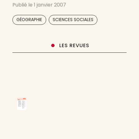
Publié le
1 janvier 2007
les divers champs qui touchent au domaine de
la démographie, par la diffusion des résultats
,
GÉOGRAPHIE
SCIENCES SOCIALES
des travaux de chercheurs œuvrant
LES REVUES