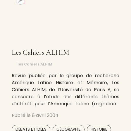
Les Cahiers ALHIM
les Cahiers ALHIM
Revue publiée par le groupe de recherche
Amérique Latine Histoire et Mémoire, Les
Cahiers ALHIM, de l’Université de Paris 8, se
consacre à l’étude des différents thèmes
d’intérêt pour l’Amérique Latine (migrations,
identités, éducation, religion, politique) dans
Publié le
8 avril 2004
une proposition historiographique qui tient
compte du binôme mémoire-histoire.
,
,
,
,
DÉBATS ET IDÉES
GÉOGRAPHIE
HISTOIRE