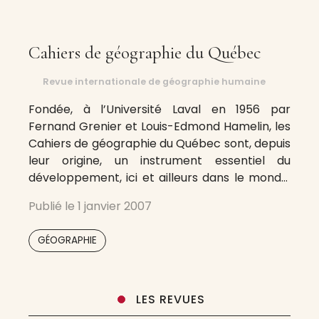
Cahiers de géographie du Québec
Revue internationale de géographie humaine
Fondée, à l’Université Laval en 1956 par
Fernand Grenier et Louis-Edmond Hamelin, les
Cahiers de géographie du Québec sont, depuis
leur origine, un instrument essentiel du
développement, ici et ailleurs dans le monde,
de la science géographique. Les Cahiers sont,
Publié le
1 janvier 2007
et de loin, la principale revue francophone de
géographie humaine au Canada. Ils
GÉOGRAPHIE
constituent, grâce
LES REVUES