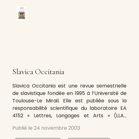
Slavica Occitania
Slavica Occitania est une revue semestrielle
de slavistique fondée en 1995 à l’Université de
Toulouse-Le Mirail. Elle est publiée sous la
responsabilité scientifique du laboratoire EA
4152 « Lettres, Langages et Arts » (LLA-
CREATIS). L’orientation de la revue est à la fois
Publié le
24 novembre 2003
comparatiste et pluridisciplinaire ; il s’agit
d’explorer à travers des numéros spéciaux