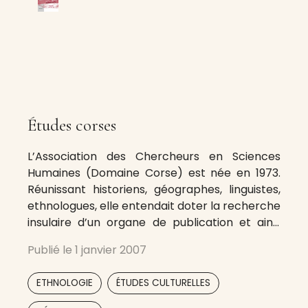
Études corses
L’Association des Chercheurs en Sciences
Humaines (Domaine Corse) est née en 1973.
Réunissant historiens, géographes, linguistes,
ethnologues, elle entendait doter la recherche
insulaire d’un organe de publication et ainsi
voyait le jour Études Corses, revue prenant la
Publié le
1 janvier 2007
suite de Corse Historique disparue en 1968. Elle
est forte aujourd’hui d’une cinquantaine de
,
,
ETHNOLOGIE
ÉTUDES CULTURELLES
membres appartenant à plusieurs
,
,
,
,