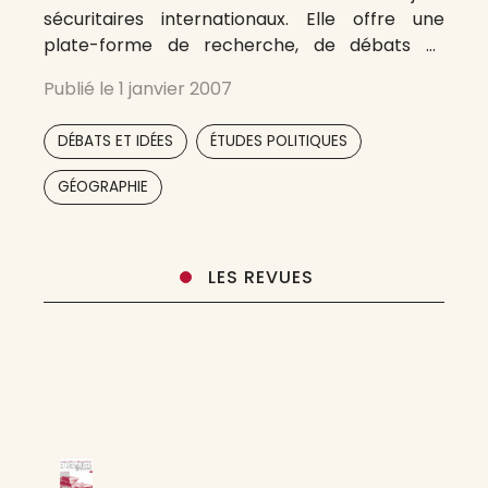
sécuritaires internationaux. Elle offre une
plate-forme de recherche, de débats et
d’échanges sur des thématiques allant des
Publié le
1 janvier 2007
études stratégiques intéressant le monde de
la défense et du renseignement à l’analyse du
,
,
DÉBATS ET IDÉES
ÉTUDES POLITIQUES
terrorisme et de la
GÉOGRAPHIE
LES REVUES