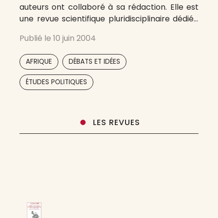
auteurs ont collaboré à sa rédaction. Elle est
une revue scientifique pluridisciplinaire dédiée
à l’étude des dynamiques africaines. Elle
Publié le
10 juin 2004
s’adresse à tous les acteurs — chercheurs,
étudiants, journalistes, décideurs, membres de
,
,
AFRIQUE
DÉBATS ET IDÉES
la société civile ou simples observateurs —,
intéressés par
,
,
,
ÉTUDES POLITIQUES
LES REVUES