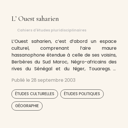
L’ Ouest saharien
Cahiers d'études pluridisciplinaires
L’Ouest saharien, c’est d’abord un espace
culturel, comprenant l’aire maure
hassanophone étendue à celle de ses voisins,
Berbères du Sud Maroc, Négro-africains des
rives du Sénégal et du Niger, Touaregs. Il
s’étend sur le Maroc, l’Algérie, la République
Publié le
28 septembre 2003
sahraouie, la Mauritanie, le Sénégal, le Mali et le
Niger. Nous n’avons pas désiré mettre en
,
,
ÉTUDES CULTURELLES
ÉTUDES POLITIQUES
avant
,
GÉOGRAPHIE