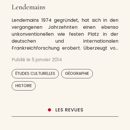
Lendemains
Lendemains 1974 gegründet, hat sich in den
vergangenen Jahrzehnten einen ebenso
unkonventionellen wie festen Platz in der
deutschen und internationalen
Frankreichforschung erobert. Überzeugt von
der Notwendigkeit eines entsprechenden
Publié le
5 janvier 2014
Dialogs zwischen den beiden Nationen im
neuen Europa, hat sich die Zeitschrift neben
,
,
ÉTUDES CULTURELLES
GÉOGRAPHIE
neuer Betrachtung des
literaturgeschichtlichen Kanons
,
,
HISTOIRE
interdisziplinär den verschiedensten
Forschungsbereichen von der
Gewerkschaftsbewegung oder der
LES REVUES
Frauenbewegung bis