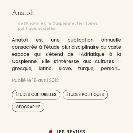
Anatoli
de l'Anatolie à la Caspienne : territoires,
politique, sociétés
Anatoli est une publication annuelle
consacrée à l’étude pluridisciplinaire du vaste
espace qui s’étend de l’Adriatique à la
Caspienne. Elle s’intéresse aux cultures –
grecque, latine, slave, turque, persane,
géorgienne, arménienne, juive, etc. – qui l’ont
Publié le
18 avril 2012
habité et façonné. Les territoires de cet
espace, aujourd’hui fragmenté, furent jadis
,
,
ÉTUDES CULTURELLES
ÉTUDES POLITIQUES
unifiés, au moins partiellement, par des
pouvoirs
,
GÉOGRAPHIE
LES REVUES