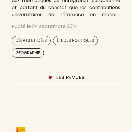
aux thématiques de l’intégration européenne
et partant du constat que les contributions
universitaires de référence en matière
d’analyse politique du processus d’intégration
Publié le
24 septembre 2014
européenne demeuraient jusqu’à ce jour
largement dominées par les revues anglo-
,
,
DÉBATS ET IDÉES
ÉTUDES POLITIQUES
saxonnes, le projet des membres fondateurs
de politique européenne s’articule autour de
GÉOGRAPHIE
plusieurs
LES REVUES