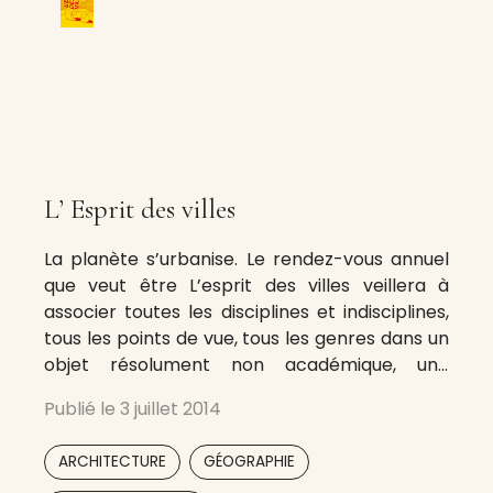
L’ Esprit des villes
La planète s’urbanise. Le rendez-vous annuel
que veut être L’esprit des villes veillera à
associer toutes les disciplines et indisciplines,
tous les points de vue, tous les genres dans un
objet résolument non académique, une
«revue-ville» dans laquelle on se balladera et
Publié le
3 juillet 2014
cueillera études et informations, découvertes
et expériences, enthousiasmes et colères,
,
,
ARCHITECTURE
GÉOGRAPHIE
combats et utopies, et ce