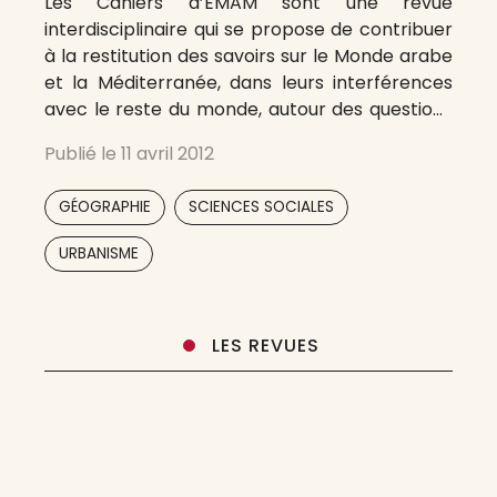
Les Cahiers d’EMAM sont une revue
interdisciplinaire qui se propose de contribuer
à la restitution des savoirs sur le Monde arabe
et la Méditerranée, dans leurs interférences
avec le reste du monde, autour des questions
urbaines et des processus de constructions /
Publié le
11 avril 2012
reconfigurations territoriales dans leurs
dimensions sociales, économiques et politiques
,
,
GÉOGRAPHIE
SCIENCES SOCIALES
en encourageant les idées
URBANISME
LES REVUES