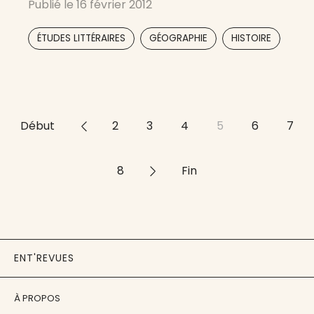
Publié le
16 février 2012
études sur les exégèses littéraires, la
lexicographie, la grammaire, le droit, la religion,
,
,
ÉTUDES LITTÉRAIRES
GÉOGRAPHIE
HISTOIRE
la géographie, l’historiographie, la médecine,
,
,
,
Début
<<
2
3
4
5
6
7
8
>>
Fin
ENT'REVUES
À PROPOS