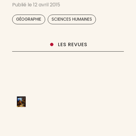
Publié le
12 avril 2015
disciplines des sciences humaines
(aménagement du territoire, sociologie,
,
GÉOGRAPHIE
SCIENCES HUMAINES
économie, sciences de l’information et de la
LES REVUES