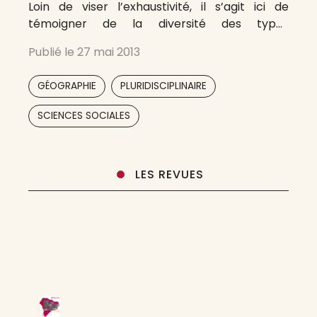
Loin de viser l’exhaustivité, il s’agit ici de
témoigner de la diversité des types
d’urbanités, de l’infinie variété des caractères
Publié le
27 mai 2013
qui font les villes. Formulaire de contact
,
,
GÉOGRAPHIE
PLURIDISCIPLINAIRE
,
SCIENCES SOCIALES
LES REVUES