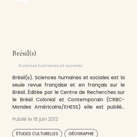
Brésil(s)
Sciences humaines et sociales
Brésil(s). Sciences humaines et sociales est la
seule revue française et en français sur le
Brésil. Éditée par le Centre de Recherches sur
le Brésil Colonial et Contemporain (CRBC-
Mondes Américains/EHESS) elle est publiée
par les Éditions de la Maison des Sciences de
Publié le
18 juin 2012
l’Homme. Elle prend la suite des Cahiers du
Brésil Contemporain. Cette publication
,
,
ÉTUDES CULTURELLES
GÉOGRAPHIE
semestrielle, ouverte à