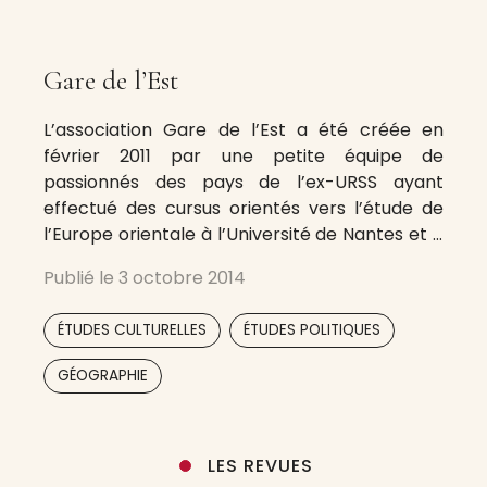
Gare de l’Est
L’association Gare de l’Est a été créée en
février 2011 par une petite équipe de
passionnés des pays de l’ex-URSS ayant
effectué des cursus orientés vers l’étude de
l’Europe orientale à l’Université de Nantes et à
Sciences-Po Paris. Plusieurs des membres de
Publié le
3 octobre 2014
l’équipe avaient également participé à
l’aventure de La Pèch’, association étudiante
,
,
ÉTUDES CULTURELLES
ÉTUDES POLITIQUES
nantaise qui
,
GÉOGRAPHIE
LES REVUES