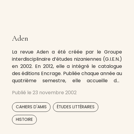
Aden
La revue Aden a été créée par le Groupe
interdisciplinaire d’études nizaniennes (G.I.E.N.)
en 2002. En 2012, elle a intégré le catalogue
des éditions Encrage. Publiée chaque année au
quatrième semestre, elle accueille des
contributions des membres du G.I.E.N. mais
Publié le
23 novembre 2002
aussi de personnalités extérieures à
l’association. Sans oublier son point d’ancrage,
,
,
CAHIERS D'AMIS
ÉTUDES LITTÉRAIRES
l’écrivain-journaliste Paul Nizan, ses
,
HISTOIRE