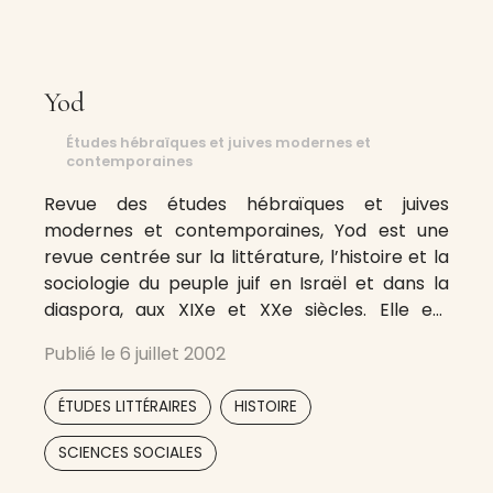
Yod
Études hébraïques et juives modernes et
contemporaines
Revue des études hébraïques et juives
modernes et contemporaines, Yod est une
revue centrée sur la littérature, l’histoire et la
sociologie du peuple juif en Israël et dans la
diaspora, aux XIXe et XXe siècles. Elle est
dirigée par des professeurs de l’Institut
Publié le
6 juillet 2002
national des langues et civilisations orientales.
Ses collaborateurs sont des professeurs
,
,
ÉTUDES LITTÉRAIRES
HISTOIRE
d’universités
SCIENCES SOCIALES