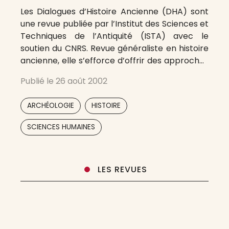
Les Dialogues d’Histoire Ancienne (DHA) sont
une revue publiée par l’Institut des Sciences et
Techniques de l’Antiquité (ISTA) avec le
soutien du CNRS. Revue généraliste en histoire
ancienne, elle s’efforce d’offrir des approches
méthodologiques diverses, d’inventorier des
Publié le
26 août 2002
domaines nouveaux, de s’intéresser à des
espaces considérés encore comme
,
,
ARCHÉOLOGIE
HISTOIRE
périphériques. Trois fois l’an, elle offre aux
spécialistes
SCIENCES HUMAINES
LES REVUES