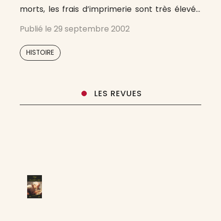
morts, les frais d’imprimerie sont très élevés,
l’idée d’une fusion avec une autre société
Publié le
29 septembre 2002
savante est envisagée mais finalement un
nouveau bureau est constitué :
HISTOIRE
LES REVUES