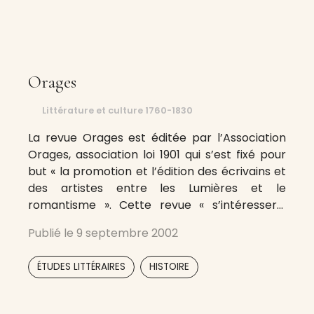
Orages
Littérature et culture 1760-1830
La revue Orages est éditée par l’Association
Orages, association loi 1901 qui s’est fixé pour
but « la promotion et l’édition des écrivains et
des artistes entre les Lumières et le
romantisme ». Cette revue « s’intéressera,
sans préjugé idéologique ou méthodologique, à
Publié le
9 septembre 2002
la période s’étendant de 1760 à 1830 environ,
c’est-à-dire à la charnière
,
ÉTUDES LITTÉRAIRES
HISTOIRE