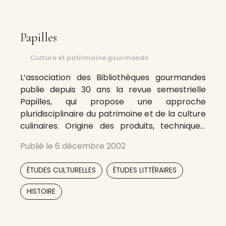
Papilles
Culture et patrimoine gourmands
L’association des Bibliothèques gourmandes
publie depuis 30 ans la revue semestrielle
Papilles, qui propose une approche
pluridisciplinaire du patrimoine et de la culture
culinaires. Origine des produits, techniques,
pratiques sociales, évocations littéraires ou
Publié le
6 décembre 2002
poétiques, présence cinématographique,
picturale ou musicale de la cuisine, interviews
,
,
ÉTUDES CULTURELLES
ÉTUDES LITTÉRAIRES
de spécialistes, chaque numéro thématique
traite sous tous ces angles – par
HISTOIRE