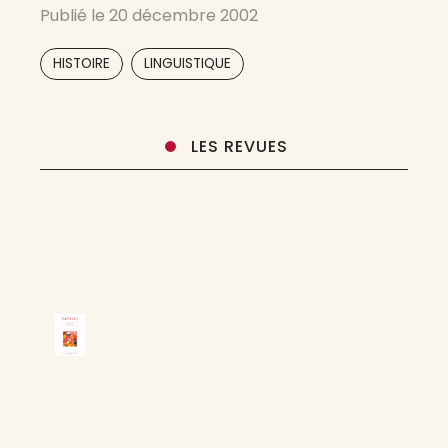
Publié le
20 décembre 2002
recherches sur les universaux, les théories
cognitives et les évolutions du langage seront
,
HISTOIRE
LINGUISTIQUE
appréciées
LES REVUES