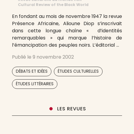
Cultural Review of the Black World
En fondant au mois de novembre 1947 la revue
Présence Africaine, Alioune Diop s’inscrivait
dans cette longue chaîne « d’identités
remarquables » qui marque l’histoire de
l’émancipation des peuples noirs. L’éditorial du
premier numéro de la Revue donne le ton.
Publié le
9 novembre 2002
Alioune Diop choisit pour son intitulé le
proverbe toucouleur, Niam n’goura – Niam
,
,
DÉBATS ET IDÉES
ÉTUDES CULTURELLES
n’goura vana niam m’paya,
,
,
,
,
ÉTUDES LITTÉRAIRES
LES REVUES