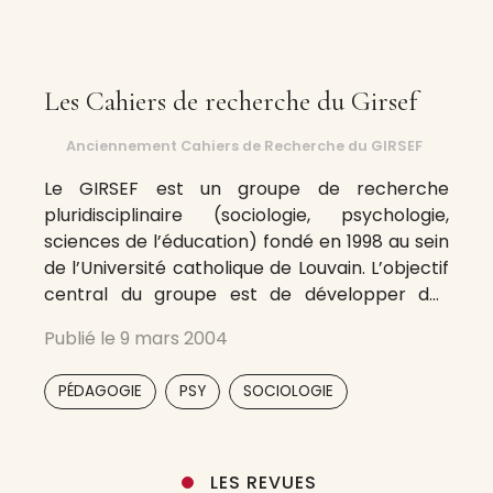
Les Cahiers de recherche du Girsef
Anciennement Cahiers de Recherche du GIRSEF
Le GIRSEF est un groupe de recherche
pluridisciplinaire (sociologie, psychologie,
sciences de l’éducation) fondé en 1998 au sein
de l’Université catholique de Louvain. L’objectif
central du groupe est de développer des
recherches fondamentales et appliquées
Publié le
9 mars 2004
dans le domaine de l’éducation et de la
formation. Les recherches développées
,
,
PÉDAGOGIE
PSY
SOCIOLOGIE
jusqu’à présent ont principalement porté sur
la régulation
LES REVUES