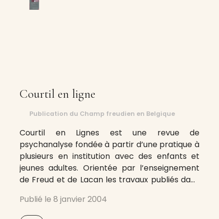
Courtil en ligne
Publication du Champ freudien en Belgique
Courtil en Lignes est une revue de
psychanalyse fondée à partir d’une pratique à
plusieurs en institution avec des enfants et
jeunes adultes. Orientée par l’enseignement
de Freud et de Lacan les travaux publiés dans
cette revue couvrent non seulement le
Publié le
8 janvier 2004
champ clinique de la pratique en institution
mais plus largement les questions que permet