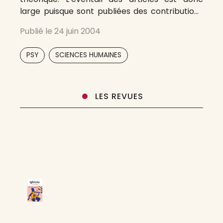
large puisque sont publiées des contributions
émanant de toutes les branches des sciences
Publié le
24 juin 2004
humaines et sociales, aussi bien que des
sciences de l’ingénieur ou des sciences
,
PSY
SCIENCES HUMAINES
médico-biologiques, dans
LES REVUES