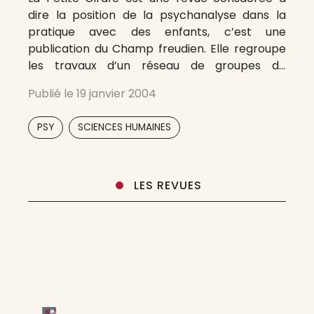
dire la position de la psychanalyse dans la
pratique avec des enfants, c’est une
publication du Champ freudien. Elle regroupe
les travaux d’un réseau de groupes de
recherche sur toute la France (voire en
Publié le
19 janvier 2004
Europe) composés de psychanalystes,
psychiatres, psychologues, éducateurs,
,
PSY
SCIENCES HUMAINES
orthophonistes, psychomotriciens, qui
témoignent sans relâche
LES REVUES