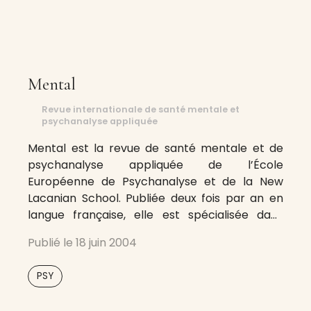
Mental
Revue internationale de santé mentale et
psychanalyse appliquée
Mental est la revue de santé mentale et de
psychanalyse appliquée de l’École
Européenne de Psychanalyse et de la New
Lacanian School. Publiée deux fois par an en
langue française, elle est spécialisée dans
l’approche de la psychanalyse appliquée,
Publié le
18 juin 2004
dans le champ de la santé mentale et du
malaise dans la civilisation tel qu’on peut
PSY