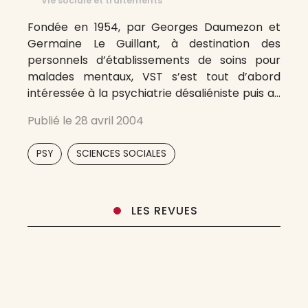
Vie sociale et traitements
Fondée en 1954, par Georges Daumezon et
Germaine Le Guillant, à destination des
personnels d’établissements de soins pour
malades mentaux, VST s’est tout d’abord
intéressée à la psychiatrie désaliéniste puis au
champ du social, et notamment à l’exclusion
Publié le
28 avril 2004
et à la pauvreté. Plaçant l’essentiel de son
objet sur l’approfondissement de la
,
PSY
SCIENCES SOCIALES
connaissance théorique et pratique
LES REVUES