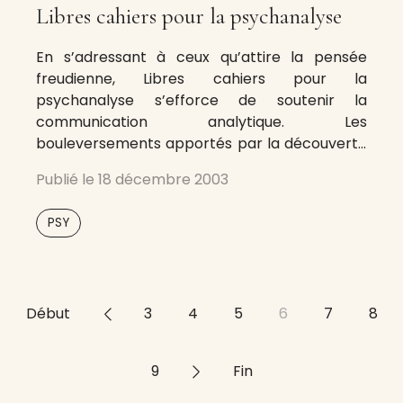
Libres cahiers pour la psychanalyse
En s’adressant à ceux qu’attire la pensée
freudienne, Libres cahiers pour la
psychanalyse s’efforce de soutenir la
communication analytique. Les
bouleversements apportés par la découverte
de l’inconscient dans la compréhension des
Publié le
18 décembre 2003
conduites humaines et le traitement de la
souffrance psychique continuent de mettre à
PSY
l’épreuve les textes de Freud et sa méthode.
La présence de
Début
<<
3
4
5
6
7
8
9
>>
Fin