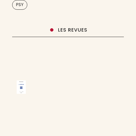
PSY
thérapeutiques appropriées.
LES REVUES