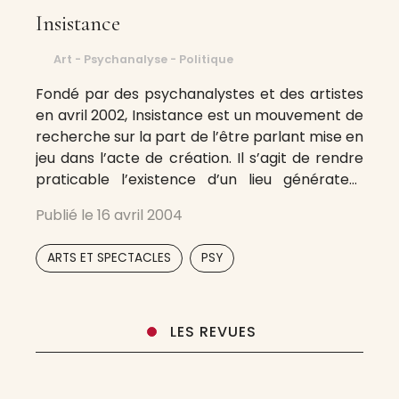
Insistance
Art - Psychanalyse - Politique
Fondé par des psychanalystes et des artistes
en avril 2002, Insistance est un mouvement de
recherche sur la part de l’être parlant mise en
jeu dans l’acte de création. Il s’agit de rendre
praticable l’existence d’un lieu générateur
d’un certain type de mouvement. C’est parce
Publié le
16 avril 2004
que l’institution traditionnelle – avec sa
statique, sa stature, sa statue
,
ARTS ET SPECTACLES
PSY
LES REVUES