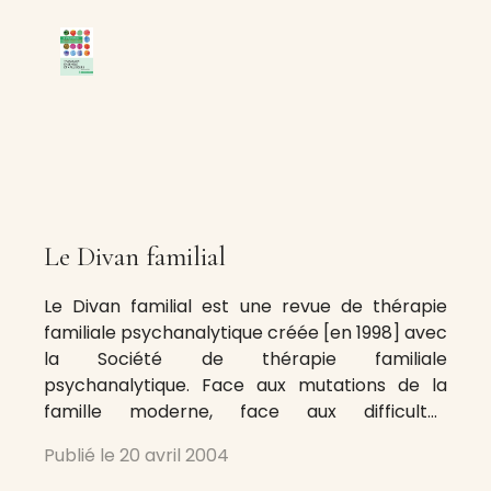
Le Divan familial
Le Divan familial est une revue de thérapie
familiale psychanalytique créée [en 1998] avec
la Société de thérapie familiale
psychanalytique. Face aux mutations de la
famille moderne, face aux difficultés
psychiques d’un type nouveau auxquelles sont
Publié le
20 avril 2004
confrontés les individus, la revue se veut un lieu
de réflexion sur la théorie et les réponses