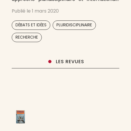
des rapports sciences, éthique et société. Elle
Publié le
1 mars 2020
constitue un forum de réflexion et d’analyse
des questions liées au mouvement bioéthique
,
,
DÉBATS ET IDÉES
PLURIDISCIPLINAIRE
qui s’est
RECHERCHE
LES REVUES