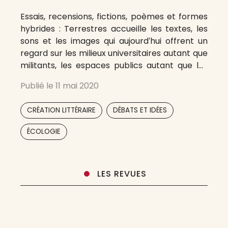
Essais, recensions, fictions, poèmes et formes
hybrides : Terrestres accueille les textes, les
sons et les images qui aujourd′hui offrent un
regard sur les milieux universitaires autant que
militants, les espaces publics autant que les
expériences intimes, susceptibles de restituer
Publié le
11 mai 2020
la terre qui leur manque. La revue Terrestres
étant ouverte à plusieurs horizons sociaux et
,
,
CRÉATION LITTÉRAIRE
DÉBATS ET IDÉES
disciplinaires,
,
,
,
ÉCOLOGIE
LES REVUES