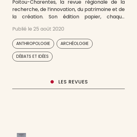
Poitou-Charentes, la revue régionale de la
recherche, de l’innovation, du patrimoine et de
la création. Son édition papier, chaque
trimestre avec un numéro spécial été et
Publié le
25 août 2020
parfois des hors séries, et ses archives sur
Internet constituent un ensemble unique sur la
,
,
ANTHROPOLOGIE
ARCHÉOLOGIE
région, pluridisciplinaire et accessible à tous.
L’Actualité
,
,
,
,
,
DÉBATS ET IDÉES
LES REVUES