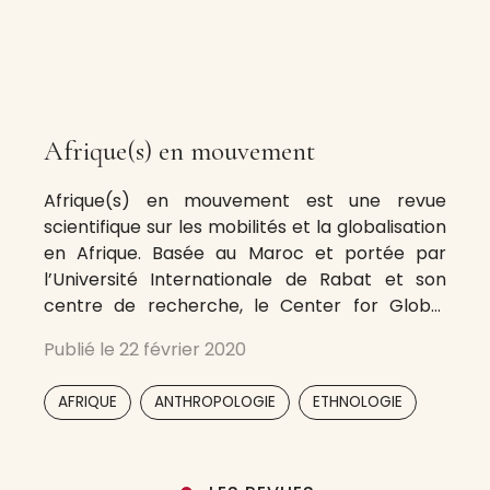
Afrique(s) en mouvement
Afrique(s) en mouvement est une revue
scientifique sur les mobilités et la globalisation
en Afrique. Basée au Maroc et portée par
l’Université Internationale de Rabat et son
centre de recherche, le Center for Global
Studies, elle a été initiée par les chaires
Publié le
22 février 2020
Migrations, Mobilités, Cosmopolitismes et
Religions, Cultures et Sociétés, ainsi que le LMI
,
,
,
,
,
AFRIQUE
ANTHROPOLOGIE
ETHNOLOGIE
Movida