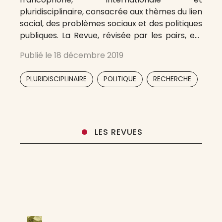
pluridisciplinaire, consacrée aux thèmes du lien
social, des problèmes sociaux et des politiques
publiques. La Revue, révisée par les pairs, est
publiée deux fois l’an. Depuis 2015, Lien social et
Publié le
18 décembre 2019
Politiques est disponible en accès libre via la
plateforme Érudit. Elle est aussi indexée
,
,
PLURIDISCIPLINAIRE
POLITIQUE
RECHERCHE
dans Academia, AERES, Base, Google Scholar,
Journal
,
,
LES REVUES