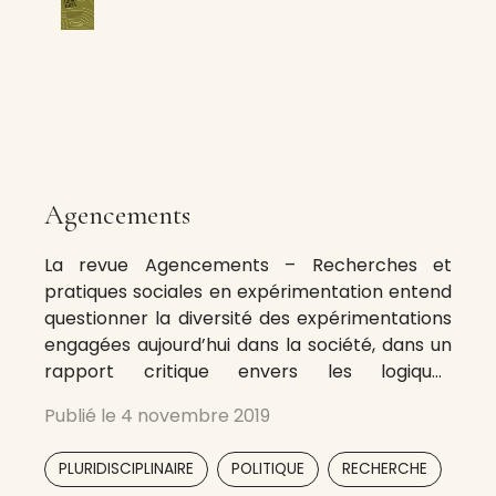
Agencements
La revue Agencements – Recherches et
pratiques sociales en expérimentation entend
questionner la diversité des expérimentations
engagées aujourd’hui dans la société, dans un
rapport critique envers les logiques
dominantes, que ces expérimentations
Publié le
4 novembre 2019
concernent les champs de l’art, de la politique,
du social, de l’architecture ou du soin, et
,
,
PLURIDISCIPLINAIRE
POLITIQUE
RECHERCHE
l’énumération pourrait se prolonger.