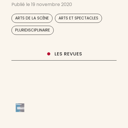
Publié le
19 novembre 2020
pluralité des approches permet la saisie
composite d’enjeux liés aux phénomènes, aux
,
,
ARTS DE LA SCÈNE
ARTS ET SPECTACLES
processus, aux œuvres ou
,
,
PLURIDISCIPLINAIRE
LES REVUES