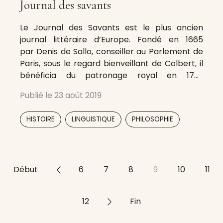
Journal des savants
Le Journal des Savants est le plus ancien
journal littéraire d’Europe. Fondé en 1665
par Denis de Sallo, conseiller au Parlement de
Paris, sous le regard bienveillant de Colbert, il
bénéficia du patronage royal en 1701.
Supprimé en 1792, il fut rétabli et réorganisé en
Publié le
23 août 2019
1816 : jusqu’en 1900, il fut édité aux frais de l’État
par un bureau présidé par le
,
,
,
,
,
HISTOIRE
LINGUISTIQUE
PHILOSOPHIE
Début
<<
6
7
8
9
10
11
12
>>
Fin