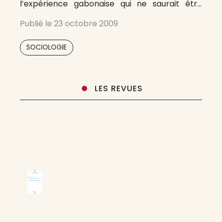
l’expérience gabonaise qui ne saurait être
enrichissante sans une véritable tradition
Publié le
23 octobre 2009
nationale de la recherche dans laquelle
s’enracine la pratique de toutes les sciences
SOCIOLOGIE
sociales.
LES REVUES