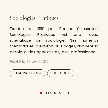
Sociologies Pratiques
Fondée en 1999 par Renaud Sainsaulieu,
Sociologies Pratiques est une revue
scientifique de sociologie. Ses numéros
thématiques, d’environ 200 pages, donnent la
parole à des spécialistes, des professionnels
innovants, de chercheurs pour faire le point
Publié le
23 avril 2010
sur un débat social ou économique important.
La volonté de croiser les témoignages et
,
PLURIDISCIPLINAIRE
SOCIOLOGIE
réflexions d’acteurs de terrain et ceux
LES REVUES