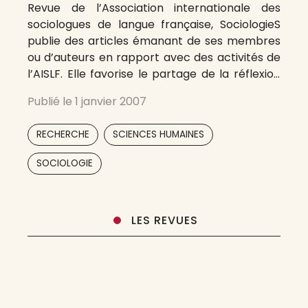
Revue de l’Association internationale des
sociologues de langue française, SociologieS
publie des articles émanant de ses membres
ou d’auteurs en rapport avec des activités de
l’AISLF. Elle favorise le partage de la réflexion
et l’ouverture à la diversité des courants
Publié le
1 janvier 2007
théoriques et des perspectives
méthodologiques, principalement à travers sa
,
,
RECHERCHE
SCIENCES HUMAINES
rubrique classique « Théories et recherches
SOCIOLOGIE
LES REVUES