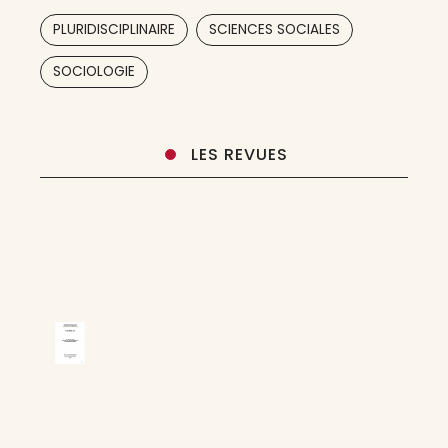
décidé de créer une revue
,
,
PLURIDISCIPLINAIRE
SCIENCES SOCIALES
SOCIOLOGIE
LES REVUES