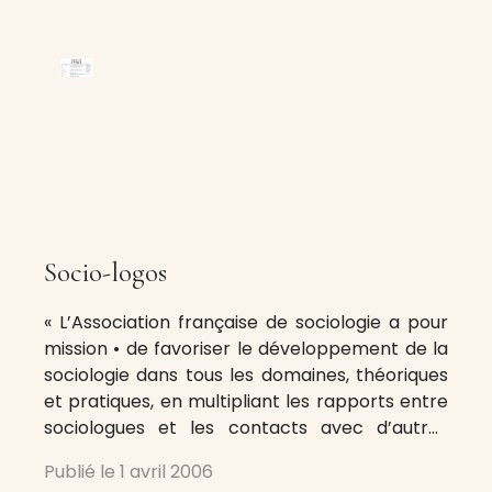
Socio-logos
« L’Association française de sociologie a pour
mission • de favoriser le développement de la
sociologie dans tous les domaines, théoriques
et pratiques, en multipliant les rapports entre
sociologues et les contacts avec d’autres
disciplines • comme l’indique l’article 2 de ses
Publié le
1 avril 2006
statuts. À cette fin son Comité Exécutif a