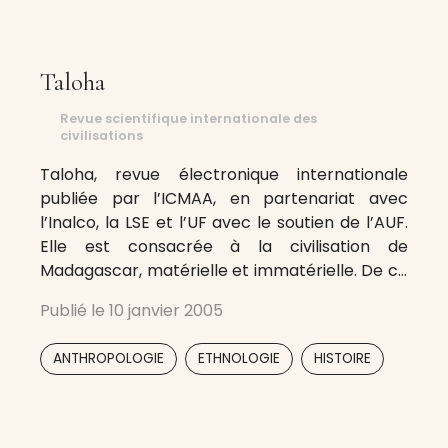
Taloha
Revue scientifique internationale des
civilisations
Taloha, revue électronique internationale
publiée par l’ICMAA, en partenariat avec
l’Inalco, la LSE et l’UF avec le soutien de l’AUF.
Elle est consacrée à la civilisation de
Madagascar, matérielle et immatérielle. De ce
fait, des thèmes très variés, allant de
Publié le
10 janvier 2005
l’archéologie à l’ethnologie, en passant par
l’histoire, l’anthropologie et l’art, y sont traités.
,
,
ANTHROPOLOGIE
ETHNOLOGIE
HISTOIRE
musedar@gmail.com
,
,
,
,