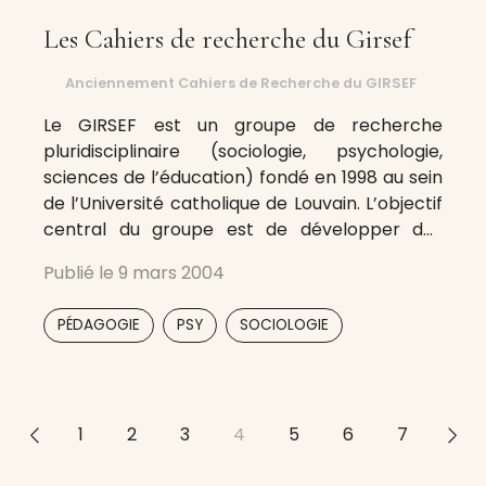
Les Cahiers de recherche du Girsef
Anciennement Cahiers de Recherche du GIRSEF
Le GIRSEF est un groupe de recherche
pluridisciplinaire (sociologie, psychologie,
sciences de l’éducation) fondé en 1998 au sein
de l’Université catholique de Louvain. L’objectif
central du groupe est de développer des
recherches fondamentales et appliquées
Publié le
9 mars 2004
dans le domaine de l’éducation et de la
formation. Les recherches développées
,
,
PÉDAGOGIE
PSY
SOCIOLOGIE
jusqu’à présent ont principalement porté sur
la régulation
<<
1
2
3
4
5
6
7
>>