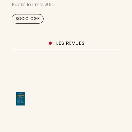
Publié le
1 mai 2010
les autres disciplines qui viendraient discuter
ses concepts et ses objets. Sociologie ne se
SOCIOLOGIE
revendique
LES REVUES