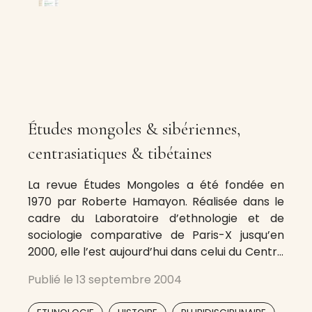
Études mongoles & sibériennes,
centrasiatiques & tibétaines
La revue Études Mongoles a été fondée en
1970 par Roberte Hamayon. Réalisée dans le
cadre du Laboratoire d’ethnologie et de
sociologie comparative de Paris-X jusqu’en
2000, elle l’est aujourd’hui dans celui du Centre
d’études mongoles et sibériennes de l’École
Publié le
13 septembre 2004
Pratique des Hautes Études. Son domaine s’est
élargi à la Sibérie en 1976, puis à
,
,