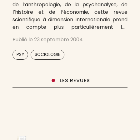
de l’anthropologie, de la psychanalyse, de
l’histoire et de l’économie, cette revue
scientifique à dimension internationale prend
en compte plus particulièrement les
articulations entre systèmes sociaux, cultures,
Publié le
23 septembre 2004
représentations sociales et processus
inconscients. Ces travaux se situent dans les
,
PSY
SOCIOLOGIE
champs de la santé, de l’éducation, du travail,
de
LES REVUES