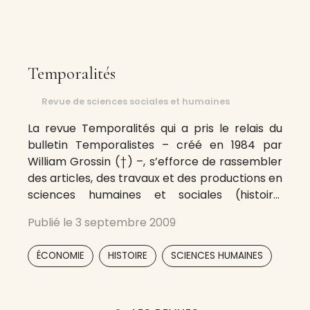
Temporalités
Revue de sciences sociales et humaines
La revue Temporalités qui a pris le relais du
bulletin Temporalistes – créé en 1984 par
William Grossin (†) –, s’efforce de rassembler
des articles, des travaux et des productions en
sciences humaines et sociales (histoire,
sociologie, démographie, économie,
Publié le
3 septembre 2009
anthropologie, psychologie, linguistique, droit…)
qui incluent des analyses de données
,
,
,
,
ÉCONOMIE
HISTOIRE
SCIENCES HUMAINES
temporelles, confrontent des conceptions,
des usages,