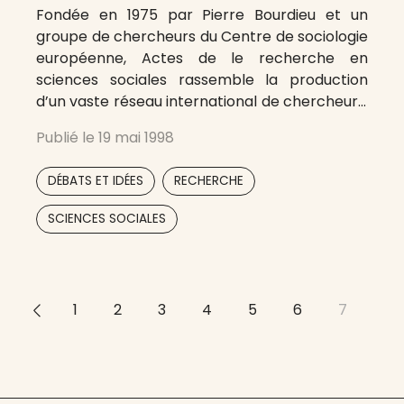
Fondée en 1975 par Pierre Bourdieu et un
groupe de chercheurs du Centre de sociologie
européenne, Actes de le recherche en
sciences sociales rassemble la production
d’un vaste réseau international de chercheurs.
La revue publie les résultats de recherches,
Publié le
19 mai 1998
achevées ou en cours, en sociologie et dans
les disciplines voisines (histoire sociale,
,
,
DÉBATS ET IDÉES
RECHERCHE
sociolinguistique, économie politique,
,
SCIENCES SOCIALES
<<
1
2
3
4
5
6
7