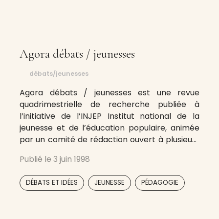
Agora débats / jeunesses
débats/jeunesses
Agora débats / jeunesses est une revue
quadrimestrielle de recherche publiée à
l’initiative de l’INJEP Institut national de la
jeunesse et de l’éducation populaire, animée
par un comité de rédaction ouvert à plusieurs
disciplines et composé de chercheurs,
Publié le
3 juin 1998
d’universitaires et d’experts. La revue, au
travers d’articles de recherche, entend
,
,
,
,
DÉBATS ET IDÉES
JEUNESSE
PÉDAGOGIE
approfondir la connaissance sur les jeunes,