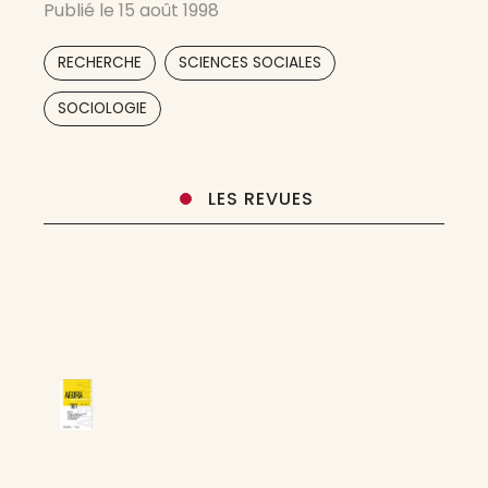
Publié le
15 août 1998
périodicité semestrielle. L’Année sociologique
est désormais mieux en prise sur les évolutions
,
,
RECHERCHE
SCIENCES SOCIALES
que connait ce domaine du
SOCIOLOGIE
LES REVUES