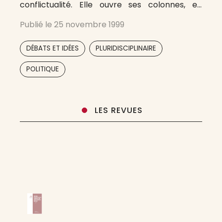
conflictualité. Elle ouvre ses colonnes, en
français mais aussi parfois en anglais ou en
Publié le
25 novembre 1999
espagnol, à des politistes mais aussi à des
sociologues, à des anthropologues, à
,
,
DÉBATS ET IDÉES
PLURIDISCIPLINAIRE
,
POLITIQUE
LES REVUES