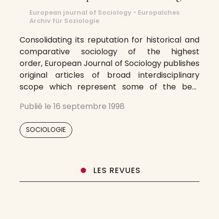
European journal of Sociology - Europaïches
Archiv für Soziologie
Consolidating its reputation for historical and
comparative sociology of the highest
order, European Journal of Sociology publishes
original articles of broad interdisciplinary
scope which represent some of the best
writing in the social sciences today. The journal
Publié le
16 septembre 1998
has a strongly international perspective, with
a special interest devoted to the transition
SOCIOLOGIE
from totalitarianism to democracy, to the
multiple
LES REVUES