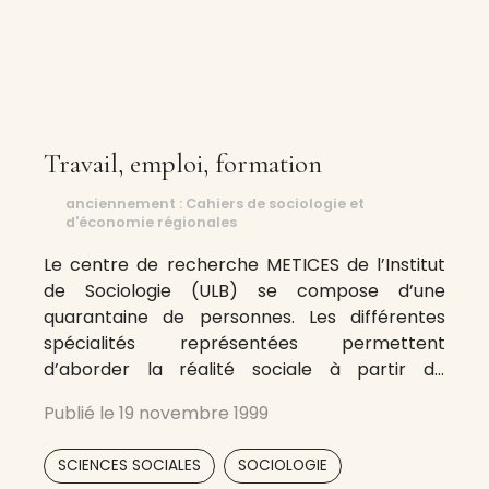
Travail, emploi, formation
anciennement : Cahiers de sociologie et
d'économie régionales
Le centre de recherche METICES de l’Institut
de Sociologie (ULB) se compose d’une
quarantaine de personnes. Les différentes
spécialités représentées permettent
d’aborder la réalité sociale à partir de
perspectives complémentaires, tant du point
Publié le
19 novembre 1999
de vue conceptuel que du point de vue
méthodologique. Les principales thématiques
,
SCIENCES SOCIALES
SOCIOLOGIE
de recherche de METICES sont les suivantes.