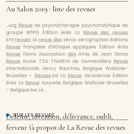
Au Salon 2019 : liste des revues
…urg
Revue
de psychothérapie psychanalytique de
groupe RPPG Édition érès La
Revue des revues
Ent
’revues
la
revue des
xéros xérographes éditions
Revue
française d’éthique appliquée Édition érès
Revue
Giono Association
des
Amis de Jean Giono
Revue
Incise T2G Théâtre de Gennevilliers
Revue
internationale Henry Bauchau Belgique Wallonie-
Bruxelles –
Revues
.be La
Revue
lacanienne Édition
érès La
Revue
nouvelle Belgique Wallonie-Bruxelles
– Belgique.be La…
SUR LES REVUES
Défense, invention, délivrance, oubli,
ferveur (à propos de La Revue des revues