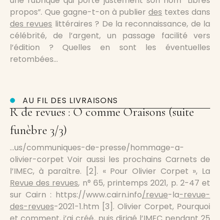
une rubrique qui porte justement son nom “Libres
propos”. Que gagne-t-on à publier
des
textes dans
des revues
littéraires ? De la reconnaissance, de la
célébrité, de l’argent, un passage facilité vers
l’édition ? Quelles en sont les éventuelles
retombées…
AU FIL DES LIVRAISONS
R de revues : O comme Oraisons (suite
funèbre 3/3)
…us/communiques-de-presse/hommage-a-
olivier-corpet Voir aussi les prochains Carnets de
l’IMEC, à paraître. [2]. « Pour Olivier Corpet », La
Revue des revues
, n° 65, printemps 2021, p. 2-47 et
sur Cairn : https://www.cairn.info
/revue
-la
-revue-
des-revues
-2021-1.htm [3]. Olivier Corpet, Pourquoi
et comment, j’ai créé, puis dirigé l’IMEC pendant 25