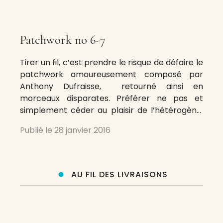
Patchwork no 6-7
Tirer un fil, c’est prendre le risque de défaire le
patchwork amoureusement composé par
Anthony Dufraisse, retourné ainsi en
morceaux disparates. Préférer ne pas et
simplement céder au plaisir de l’hétérogène,
au chatoiement des couleurs, à la variété des
Publié le
28 janvier 2016
pièces assemblées : ici les motifs chinois de
Julia Kristeva, texte d’une conférence sur les
rapports de l’Occident
AU FIL DES LIVRAISONS