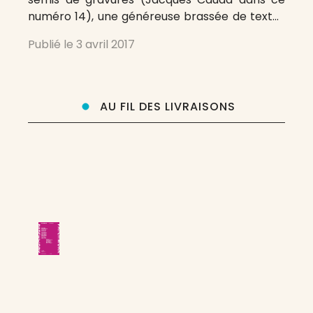
numéro 14), une généreuse brassée de textes
(poèmes, proses) à peine séparés/reliés par
Publié le
3 avril 2017
leur inscription dans une rubrique (« Libres
courts », « Braquages », « De long en large »…}.
34 auteurs pour
AU FIL DES LIVRAISONS