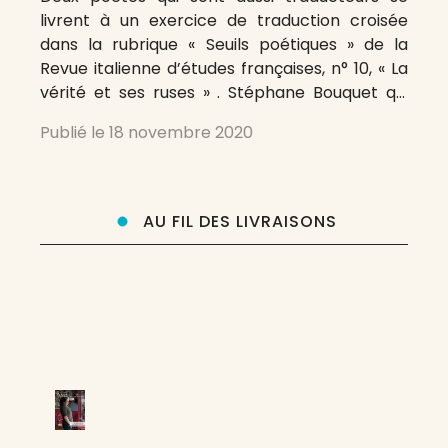
livrent à un exercice de traduction croisée
dans la rubrique « Seuils poétiques » de la
Revue italienne d’études françaises, n° 10, « La
vérité et ses ruses » . Stéphane Bouquet qui
traduit plutôt de l’anglais offre 2 poèmes
Publié le
18 novembre 2020
inédits de l’Italien Andrea Inglese et Andrea
Inglese traducteur du français exerce
AU FIL DES LIVRAISONS