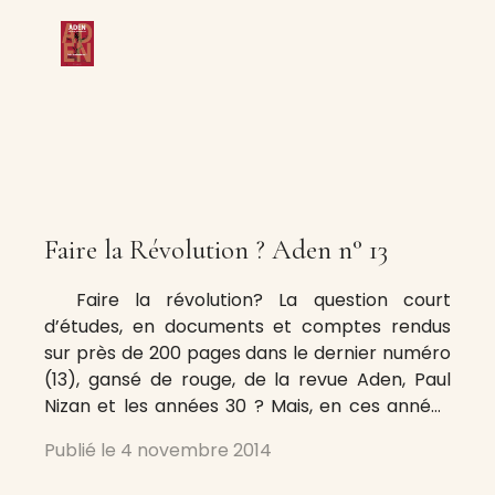
Faire la Révolution ? Aden n° 13
Faire la révolution? La question court
d’études, en documents et comptes rendus
sur près de 200 pages dans le dernier numéro
(13), gansé de rouge, de la revue Aden, Paul
Nizan et les années 30 ? Mais, en ces années
30, quelle serait sa forme parmi les différents
Publié le
4 novembre 2014
courants de la gauche qui la portent