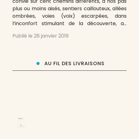
convie sur cent chemins différents, à nos pas
plus ou moins aisés, sentiers caillouteux, allées
ombrées, voies (voix) escarpées, dans
l’inconfort stimulant de la découverte, au
cœur, aux corps de buissons de mots qui nous
Publié le
28 janvier 2019
piquent. « Suis-moi » nous dit-elle, nous dit
Sarrazine sur le seuil de son
AU FIL DES LIVRAISONS