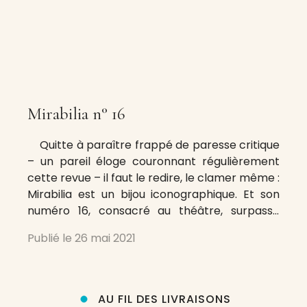
Mirabilia n° 16
Quitte à paraître frappé de paresse critique
– un pareil éloge couronnant régulièrement
cette revue – il faut le redire, le clamer même :
Mirabilia est un bijou iconographique. Et son
numéro 16, consacré au théâtre, surpasse
peut-être de sa splendeur tous les
Publié le
26 mai 2021
précédents : portraits d’acteurs, de troupes,
images de mise en
AU FIL DES LIVRAISONS