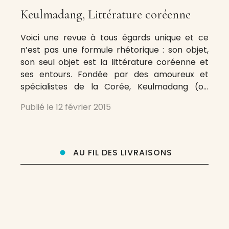
Keulmadang, Littérature coréenne
Voici une revue à tous égards unique et ce
n’est pas une formule rhétorique : son objet,
son seul objet est la littérature coréenne et
ses entours. Fondée par des amoureux et
spécialistes de la Corée, Keulmadang (on
dépliera l’énigme du titre en suivant le
Publié le
12 février 2015
lien) s’est d’abord créée sur le net en 2009
mais « elle demandait encore
AU FIL DES LIVRAISONS