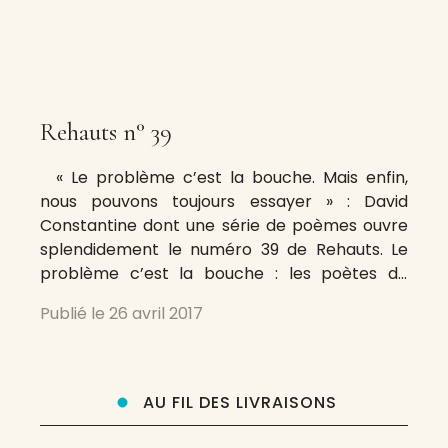
Rehauts n° 39
« Le problème c’est la bouche. Mais enfin,
nous pouvons toujours essayer » : David
Constantine dont une série de poèmes ouvre
splendidement le numéro 39 de Rehauts. Le
problème c’est la bouche : les poètes de
Rehauts s’y essaient et comment ! Max de
Publié le
26 avril 2017
Carvalho (« le mot ne te viendra/ que lorsque
sans un/mot tu le reconnaîtras »), Bruno
AU FIL DES LIVRAISONS