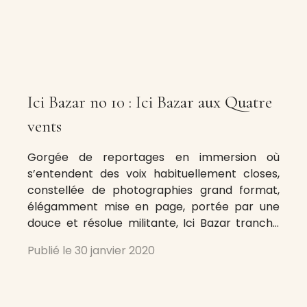
Ici Bazar no 10 : Ici Bazar aux Quatre
vents
Gorgée de reportages en immersion où
s’entendent des voix habituellement closes,
constellée de photographies grand format,
élégamment mise en page, portée par une
douce et résolue militante, Ici Bazar tranche
dans l’univers des revues, un peu comme Le
Publié le
30 janvier 2020
Citron, publication dédiée au monde rural plus
chaleureuse qu’acide. « Un autre monde du
travail », c’est le mantra