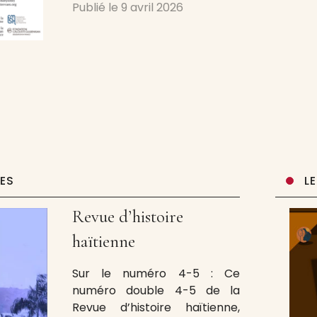
Publié le
9 avril 2026
António Vieira avec Delphine
Bouit TOUTES LES SOIRÉES
ENT’REVUES
UES
L
Revue d’histoire
haïtienne
Sur le numéro 4-5 : Ce
numéro double 4-5 de la
Revue d’histoire haïtienne,