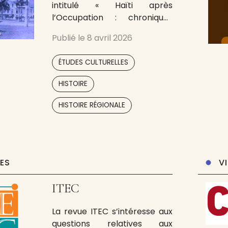
intitulé « Haïti après
l’Occupation : chroniques
d’une nation en mutation
Publié le
8 avril 2026
(1934–1986) », explore une
période charnière de l’histoire
,
ÉTUDES CULTURELLES
haïtienne, marquée à la fois
par la sortie de l’Occupation
,
HISTOIRE
américaine, l’ébullition
,
,
politique des années 1940,
HISTOIRE RÉGIONALE
ainsi que par la consolidation,
puis
UES
V
ITEC
La revue ITEC s’intéresse aux
questions relatives aux