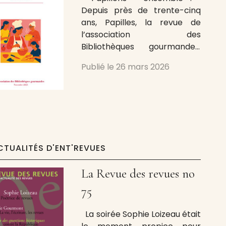
Depuis près de trente-cinq
ans, Papilles, la revue de
l’association des
Bibliothèques gourmandes,
œuvre pour la connaissance,
Publié le
26 mars 2026
la valorisation et la diffusion
du patrimoine et des
comportements gourmands
de toutes origines. Savoir et
plaisir au prisme de la
multidisciplinarité. Monique
Calinon, Présidente d’honneur
CTUALITÉS D'ENT'REVUES
et trésorière des
Bibliothèques gourmandes
La Revue des revues no
s’entretient avec
75
La soirée Sophie Loizeau était