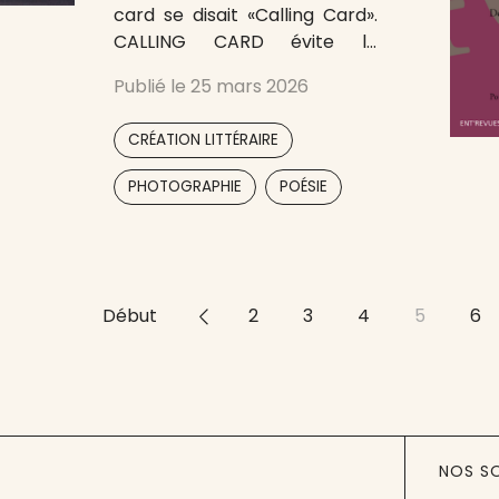
card se disait «Calling Card».
CALLING CARD évite le
business as usual, un texte
Publié le
25 mars 2026
inédit rend librement visite à
une photographie, recto-
,
CRÉATION LITTÉRAIRE
verso. Chaque numéro
comprend trois cartes.
,
PHOTOGRAPHIE
POÉSIE
Premier numéro, textes de
Vincent Broqua Liliane
Giraudon Ryoko Sekiguchi
Photographies de Marc-
Antoine Serra
Début
<<
2
3
4
5
6
NOS S