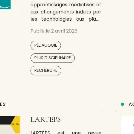
apprentissages médiatisés et
aux changements induits par
les technologies aux plans
sociétal et éducatif. Les
Publié le
2 avril 2026
productions publiées dans la
revue ITEC respectent les
,
PÉDAGOGIE
exigences scientifiques et
morales régissant la
,
PLURIDISCIPLINAIRE
recherche scientifique à
l’échelle internationale. La
RECHERCHE
priorité en termes de
publication est donnée aux :
résultats des recherches-
action menées
UES
A
LARTEPS
LARTEPS est une revue