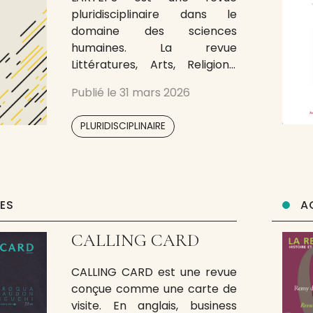
pluridisciplinaire dans le
domaine des sciences
humaines. La revue
Littératures, Arts, Religions,
Théologie, Éducation,
Publié le
31 mars 2026
Philosophie et Société porte
un intérêt particulier aux
PLURIDISCIPLINAIRE
études originales qui optent
pour des approches
innovantes et
contemporaines dans le but
de proposer des réflexions
UES
A
d’actualité élargissant
davantage les perspectives
CALLING CARD
de recherche et aboutissant
également à de
CALLING CARD est une revue
conçue comme une carte de
visite. En anglais, business