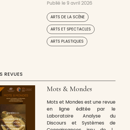
Publié le
9 avril 2026
préoccupation accrue pour
les arts du spectacle vivant
,
ARTS DE LA SCÈNE
(théâtre, cinéma, danse,
cirque, performance, musique
,
ARTS ET SPECTACLES
et opéra). Compte tenu de
,
l’hybridation des formes
ARTS PLASTIQUES
émanant de l’immédiateté
artistique, In Vivo entend
accueillir aussi des
démarches réflexives autour
ES REVUES
des arts de l’écrit (littérature,
Mots & Mondes
Mots et Mondes est une revue
en ligne éditée par le
Laboratoire Analyse du
Discours et Systèmes de
Connaissances issu de la