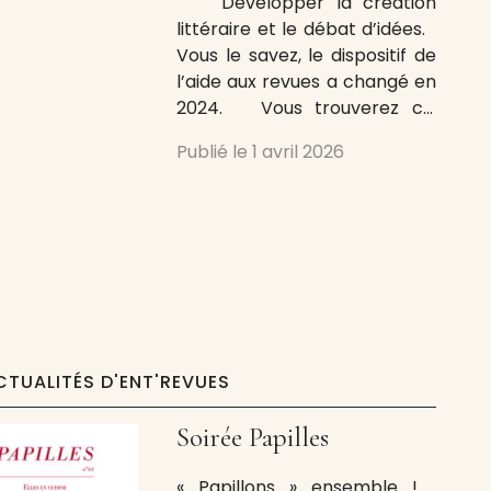
Développer la création
littéraire et le débat d’idées.
Vous le savez, le dispositif de
l’aide aux revues a changé en
2024. Vous trouverez ci-
dessous le détail du nouveau
Publié le
1 avril 2026
règlement. Notez que les
dépôts des demandes se font
désormais tous les deux ans.
La subvention bisannuelle aux
revues a pour objet
CTUALITÉS D'ENT'REVUES
Soirée Papilles
« Papillons » ensemble !