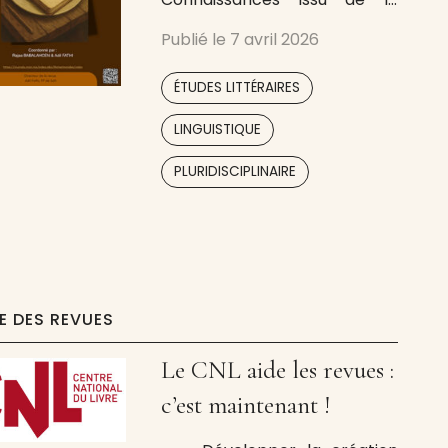
Faculté Polydisciplinaire de
Publié le
7 avril 2026
Safi, Université Cadi Ayyad,
Maroc. C’est une revue
,
ÉTUDES LITTÉRAIRES
numérique, en accès libre à
raison de deux numéros par
,
LINGUISTIQUE
an et se présente comme un
,
espace de réflexion sur
PLURIDISCIPLINAIRE
toutes les manifestations
IE DES REVUES
Le CNL aide les revues :
c’est maintenant !