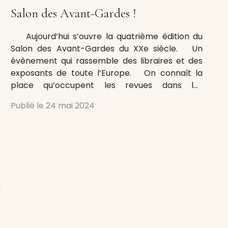
Salon des Avant-Gardes !
Aujourd’hui s’ouvre la quatrième édition du
Salon des Avant-Gardes du XXe siècle. Un
évènement qui rassemble des libraires et des
exposants de toute l’Europe. On connaît la
place qu’occupent les revues dans les
révolutions artistiques et le déploiement de
Publié le
24 mai 2024
nouveaux mouvements et la propagation de
nouvelles idées. Vecteurs de renouveaux
esthétiques
n