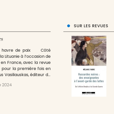
SUR LES REVUES
es
me havre de paix Côté
a Lituanie à l’occasion de
e en France, avec la revue
e pour la première fois en
us Vasiliauskas, éditeur de
ne l’importance de la
e 2024
re de paix, dans