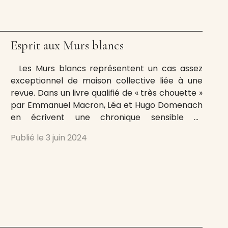
Esprit aux Murs blancs
Les Murs blancs représentent un cas assez
exceptionnel de maison collective liée à une
revue. Dans un livre qualifié de « très chouette »
par Emmanuel Macron, Léa et Hugo Domenach
en écrivent une chronique sensible et
chaleureuse. La vaste mais très décatie
Publié le
3 juin 2024
propriété châtenaysienne est acquise à l’été
1939 par le philosophe Emmanuel Mounier,
fondateur