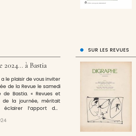
eux journées réunissent
ean-Didier Wagneur
SUR LES REVUES
e 2024… à Bastia
 le plaisir de vous inviter
née de la Revue le samedi
 de Bastia. « Revues et
e de la journée, méritait
 éclairer l’apport des
urs aux revues. Cet apport
024
vers, avec les peintres,