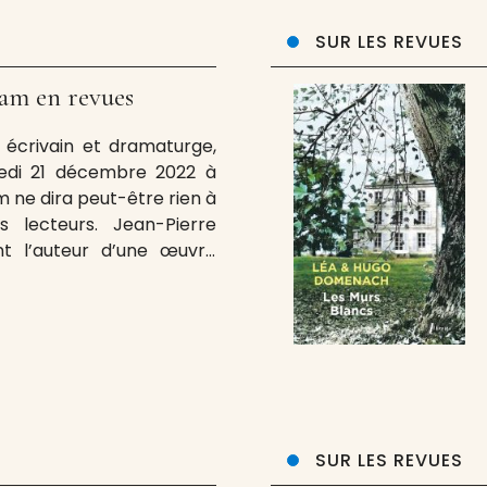
SUR LES REVUES
cam en revues
 écrivain et dramaturge,
edi 21 décembre 2022 à
m ne dira peut-être rien à
lecteurs. Jean-Pierre
nt l’auteur d’une œuvre
ine d’ouvrages : romans,
ssais. Profuse, exigeante
cohérente, que certains
SUR LES REVUES