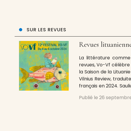
SUR LES REVUES
Revues lituanienn
La littérature com
revues, Vo-Vf célèbre l
la Saison de la Lituani
Vilnius Review, traduit
français en 2024. Sauli
la revue, y soulig
Publié le
26 septembr
littérature comme hav