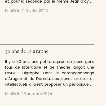
et, pour la seconde, par le même Jean Clay et
Yve-Alain Bois se sont développées deux
Publié le
21 février 2025
manières de réfléchir les pratiques et
50 ans de Digraphe
​​​Il y a 50 ans, une petite équipe de jeune gens
fous de littérature et de théorie lançait une
revue : Digraphe. Dans le compagnonnage
d’Aragon et de Derrida, ces jeunes artistes et
intellectuels allaient proposer un périodique et
une collection éditoriale audacieux et singuliers.
Publié le
25 octobre 2024
L’aventure, née dans les années 1970, devait
durer près de trente