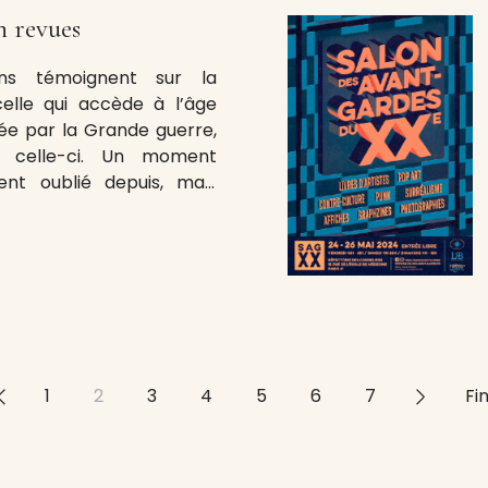
n revues
ains témoignent sur la
celle qui accède à l’âge
ée par la Grande guerre,
 celle-ci. Un moment
ent oublié depuis, mais
té souvent rappelée, jadis
ien Michel Trebitsch [1],
de colloque transformé en
<
1
2
3
4
5
6
7
>>
Fi