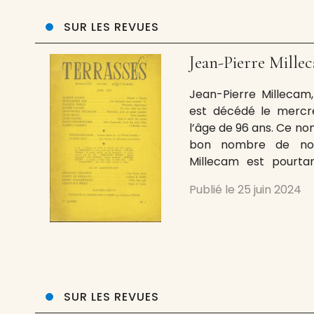
SUR LES REVUES
Jean-Pierre Mille
Jean-Pierre Millecam,
est décédé le mercr
l’âge de 96 ans. Ce no
bon nombre de nos 
Millecam est pourta
massive d’une trenta
Publié le
25 juin 2024
pièces de théâtre et e
et remarquablement 
critiques
SUR LES REVUES