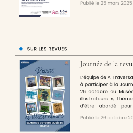
Publié le
25 mars 2025
et des revues. Ces d
ainsi, entre autres, J
SUR LES REVUES
Journée de la revu
L’équipe de A Traversa a
à participer à la Jour
26 octobre au Musée
illustrateurs », thèm
d’être abordé pour
artistes et illustrate
Publié le
26 octobre 2
prend des aspects di
graveurs,