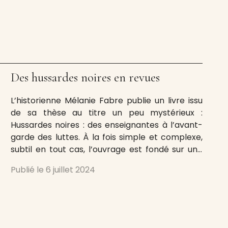
Des hussardes noires en revues
L’historienne Mélanie Fabre publie un livre issu
de sa thèse au titre un peu mystérieux :
Hussardes noires : des enseignantes à l’avant-
garde des luttes. À la fois simple et complexe,
subtil en tout cas, l’ouvrage est fondé sur une
étude fine et attentive du parcours de vie de
Publié le
6 juillet 2024
quelques intellectuelles de la Belle Époque,
lesquelles sans