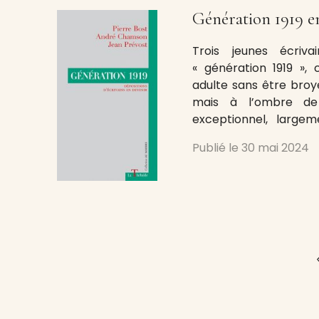
Génération 1919 e
Trois jeunes écriv
« génération 1919 », 
adulte sans être broy
mais à l’ombre de
exceptionnel, largem
dont l’originalité a é
Publié le
30 mai 2024
notamment par l’histor
depuis par un projet 
numéro
<