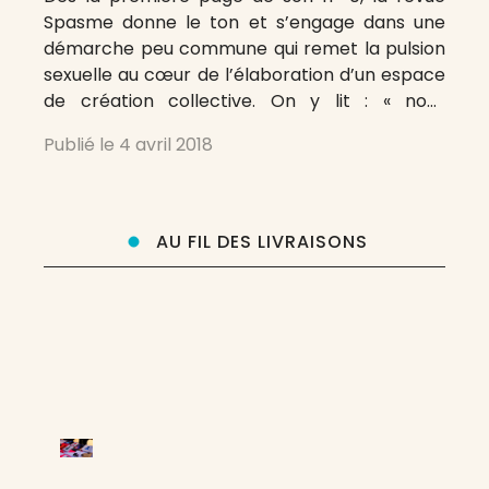
Spasme donne le ton et s’engage dans une
démarche peu commune qui remet la pulsion
sexuelle au cœur de l’élaboration d’un espace
de création collective. On y lit : « nous
cherchons à fonder ici un espace de
Publié le
4 avril 2018
projection collectif et en évolution » qui, si l’on
comprend
AU FIL DES LIVRAISONS