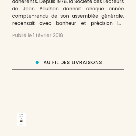
adhérents. Depuis 1978, la Société des Lecteurs
de Jean Paulhan donnait chaque année
compte-rendu de son assemblée générale,
recensait avec bonheur et précision les
recherches, publications et projets qui
Publié le
1 février 2018
s’effectuaient autour de Paulhan. Chacun
pouvait en prendre connaissance en
consultant sur internet le site de la SLJP.
Depuis
AU FIL DES LIVRAISONS