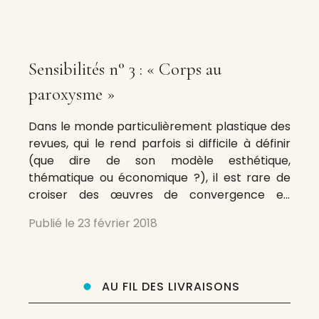
Sensibilités n° 3 : « Corps au
paroxysme »
Dans le monde particulièrement plastique des
revues, qui le rend parfois si difficile à définir
(que dire de son modèle esthétique,
thématique ou économique ?), il est rare de
croiser des œuvres de convergence en
mesure de revendiquer l’héritage des
Publié le
23 février 2018
multiples traditions qui jalonnent 150 ans
d’histoire des périodiques. En affirmant sa
place au cœur des
AU FIL DES LIVRAISONS