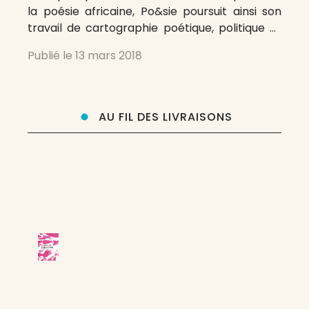
la poésie africaine, Po&sie poursuit ainsi son
travail de cartographie poétique, politique et
philosophique de notre monde globalisé. Dans
Publié le
13 mars 2018
son éditorial, Michel Deguy trace les grandes
trames d’une feuille de route. Horizon
d’espérance :
AU FIL DES LIVRAISONS