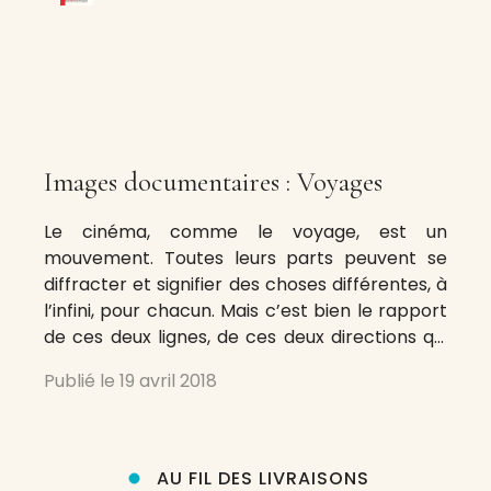
Images documentaires : Voyages
Le cinéma, comme le voyage, est un
mouvement. Toutes leurs parts peuvent se
diffracter et signifier des choses différentes, à
l’infini, pour chacun. Mais c’est bien le rapport
de ces deux lignes, de ces deux directions qui
occupe le numéro de printemps d’Images
Publié le
19 avril 2018
documentaires (no 90/91). On y voyage
évidemment dans des espaces, on y
AU FIL DES LIVRAISONS