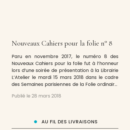
Nouveaux Cahiers pour la folie n° 8
Paru en novembre 2017, le numéro 8 des
Nouveaux Cahiers pour la folie fut à l’honneur
lors d’une soirée de présentation à la Librairie
L’Atelier le mardi 15 mars 2018 dans le cadre
des Semaines parisiennes de la Folie ordinaire.
Voilà une revue qui se distingue par son désir
Publié le
28 mars 2018
d’affranchir les frontières du conceptuel
AU FIL DES LIVRAISONS