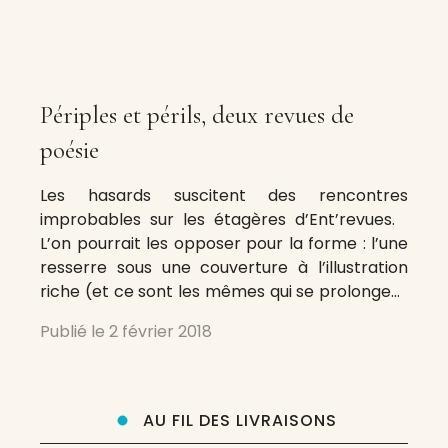
Périples et périls, deux revues de
poésie
Les hasards suscitent des rencontres
improbables sur les étagères d’Ent’revues.
L’on pourrait les opposer pour la forme : l’une
resserre sous une couverture à l’illustration
riche (et ce sont les mêmes qui se prolongent
du recto au verso, de la danse des morts à la
Publié le
2 février 2018
tache de sang) des pages d’une belle
sobriété, intercalées
AU FIL DES LIVRAISONS