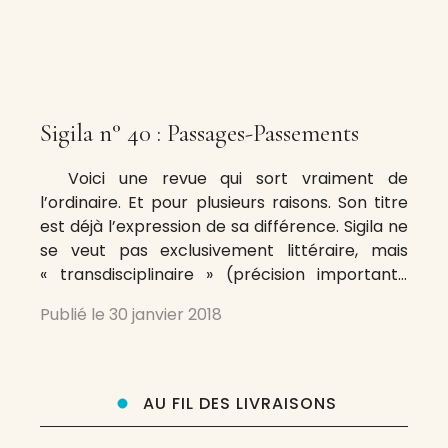
Sigila n° 40 : Passages-Passements
Voici une revue qui sort vraiment de
l’ordinaire. Et pour plusieurs raisons. Son titre
est déjà l’expression de sa différence. Sigila ne
se veut pas exclusivement littéraire, mais
« transdisciplinaire » (précision importante
puisqu’elle ne se veut pas pluridisciplinaire : la
Publié le
30 janvier 2018
notion de diagonale dans la connaissance est
ici fondamentale). « Sigil », en anglais, signifie
symbole.
AU FIL DES LIVRAISONS