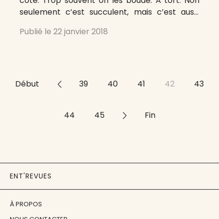
cote. Trop souvent on les boude. À tort. Non
seulement c’est succulent, mais c’est aussi
excellent pour la santé*. Ma mémoire
Publié le
22 janvier 2018
gustative se souvient même d’une recette
d’artichauts** imaginée par le chef
Début
<<
39
40
41
42
43
44
45
>>
Fin
ENT'REVUES
À PROPOS