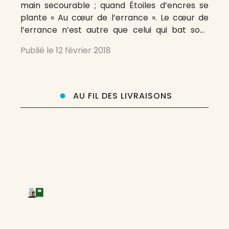
main secourable ; quand Étoiles d’encres se
plante « Au cœur de l’errance ». Le cœur de
l’errance n’est autre que celui qui bat sous
dans le cœur des milliers d’exilés, réfugiés,
Publié le
12 février 2018
fuyant les guerres, les persécutions, la mort. Et
le
AU FIL DES LIVRAISONS