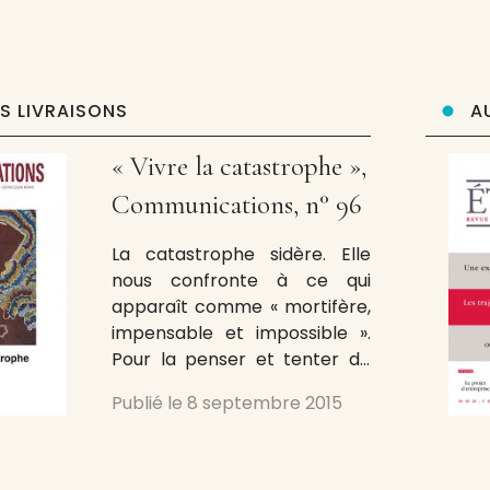
deux fois par an par Vicolo del
Pavone, dirigée et animée par
Amedeo Anelli, la revue
ES LIVRAISONS
A
« Vivre la catastrophe »,
Communications, n° 96
La catastrophe sidère. Elle
nous confronte à ce qui
apparaît comme « mortifère,
impensable et impossible ».
Pour la penser et tenter de
comprendre ce qu’elle nous
Publié le
8 septembre 2015
dit, la revue Communications
publiée au Seuil par le Centre
Edgar Morin consacre un