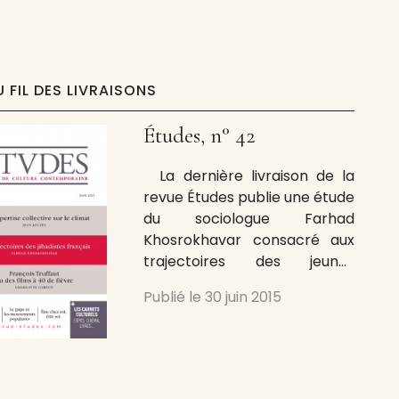
novembre, à Zürich. Le monde
de la culture, en lui rendant
hommage, rappellera
l’importance de son œuvre,
son rôle
U FIL DES LIVRAISONS
Études, n° 42
La dernière livraison de la
revue Études publie une étude
du sociologue Farhad
Khosrokhavar consacré aux
trajectoires des jeunes
djihadistes français. Directeur
Publié le
30 juin 2015
d’études à l’EHESS et
directeur du Centre d’analyse
et d’intervention sociologique
(CADIS) l’auteur a publié un
ouvrage essentiel sur le