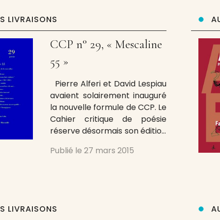
numéro au sujet. Dirigée par
l’anthropologue et
ES LIVRAISONS
A
dramaturge Yoann Moreau,
cette livraison rassemble dix
CCP n° 29, « Mescaline
55 »
Pierre Alferi et David Lespiau
avaient solairement inauguré
la nouvelle formule de CCP. Le
Cahier critique de poésie
réserve désormais son édition
papier aux dossiers, les
Publié le
27 mars 2015
comptes rendus et
chroniques paraissent
désormais dans une édition
numérique mensuelle sur le
site
ES LIVRAISONS
A
http://cahiercritiquedepoesie.fr.