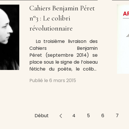
Le nouveau dossier, bleu
Cahiers Benjamin Péret
profond, revient sur
l’expérience de la mescaline
n°3 : Le colibri
menée
révolutionnaire
La troisième livraison des
Cahiers Benjamin
Péret (septembre 2014) se
place sous le signe de l’oiseau
fétiche du poète, le colibri.
L’auteur des Zozios, Jacques
Publié le
6 mars 2015
Demarcq, présente le
portrait d’un autre volatile, le
péret sublimo sublimo qui
chante tsiirrr tsihii tsitsidé
crak crak pia-piah. Le numéro
Début
<<
4
5
6
7
de ces Cahiers
impeccablement orchestrés