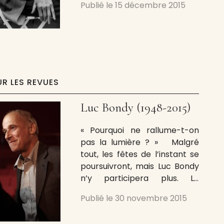
Publié le
15 décembre 2015
française et des avant-
gardes. Roman, poèmes,
critiques d’art, essais,
manifestes, son œuvre est
considérable, discrète mais
profondément agissante.
Samuel Dudouit, homme de
UR LES REVUES
revue, animateur, avec Sanda
Voïca, de Paysages écrits,
Luc Bondy (1948-2015)
« Pourquoi ne rallume-t-on
pas la lumière ? » Malgré
tout, les fêtes de l’instant se
poursuivront, mais Luc Bondy
n’y participera plus. Le
metteur en scène, écrivain et
Publié le
30 novembre 2015
directeur de l’Odéon-Théâtre
de l’Europe est décédé ce 28