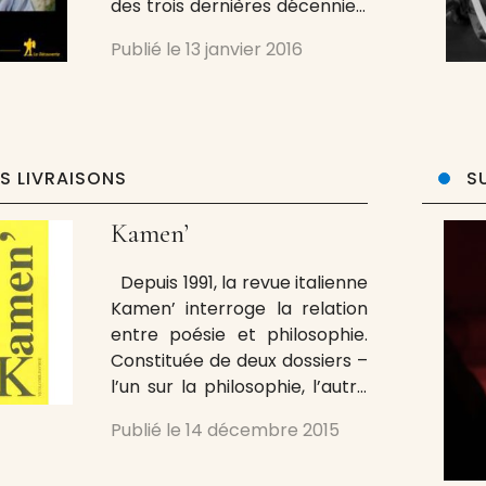
des trois dernières décennies.
Depuis la parution de sa
Publié le
13 janvier 2016
théorie de la reconnaissance,
chacun de ses livres est
attendu par un lectorat de
plus en plus large – ainsi des
deux volumes de Ce que
ES LIVRAISONS
S
social veut
Kamen’
Depuis 1991, la revue italienne
Kamen’ interroge la relation
entre poésie et philosophie.
Constituée de deux dossiers –
l’un sur la philosophie, l’autre
sur la poésie, elle propose
Publié le
14 décembre 2015
aussi des textes de création
et des notes critiques. Publiée