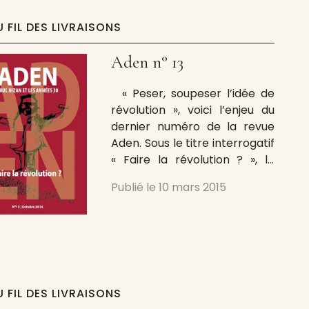
phénomène de radicalisation
(Éditions de la Maison des
U FIL DES LIVRAISONS
sciences de l’homme, 2014).
Aden n° 13
« Peser, soupeser l’idée de
révolution », voici l’enjeu du
dernier numéro de la revue
Aden. Sous le titre interrogatif
« Faire la révolution ? », la
revue consacrée à Paul Nizan
Publié le
10 mars 2015
et aux années 1930 propose
un dossier rassemblant
études historiques, textes et
témoignages. Signalons en
particulier l’article approfondi
de Charles Jacquier sur la
place de l’idée de
U FIL DES LIVRAISONS