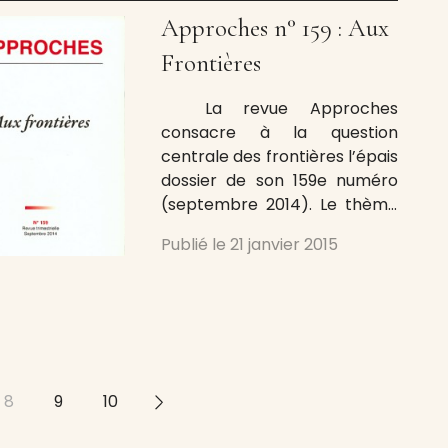
Approches n° 159 : Aux
Frontières
La revue Approches
consacre à la question
centrale des frontières l’épais
dossier de son 159e numéro
(septembre 2014). Le thème
est difficile à traiter dans son
Publié le
21 janvier 2015
ensemble tant le champ est
vaste, le mot polysémique,
l’histoire de ses
représentations infinies.
L’hétérogénéité du sommaire
montre bien cette
complexité. Ainsi passe-t-on
8
9
10
>>
d’un ensemble sur Debussy,
Ravel et