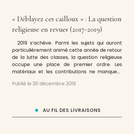
« Déblayez ces cailloux » : La question
religieuse en revues (2017-2019)
2019 s’achève. Parmi les sujets qui auront
particulièrement animé cette année de retour
de la lutte des classes, la question religieuse
occupe une place de premier ordre. Les
matériaux et les contributions ne manquent
pas et apportent une nourriture autrement
Publié le
30 décembre 2019
plus saine et nourrissante que certains
épuisants radotages médiatiques. Cette
chronique souhaiterait simplement indiquer,
AU FIL DES LIVRAISONS