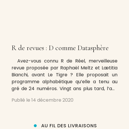
R de revues : D comme Datasphère
Avez-vous connu R de Réel, merveilleuse
revue proposée par Raphaël Meltz et Lætitia
Bianchi, avant Le Tigre ? Elle proposait un
programme alphabétique qu’elle a tenu au
gré de 24 numéros. Vingt ans plus tard, l’ami
François Bordes se propose un tel programme
Publié le
14 décembre 2020
appliqué aux revues dont il extraira, dans les
semaines, les mois
AU FIL DES LIVRAISONS