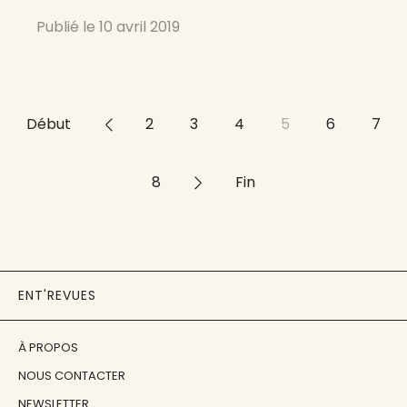
revue du Centre de recherches LASLAR
Publié le
10 avril 2019
(Lettres, Arts du spectacle, Langues romanes)
de la Maison de
Début
<<
2
3
4
5
6
7
8
>>
Fin
ENT'REVUES
À PROPOS
NOUS CONTACTER
NEWSLETTER