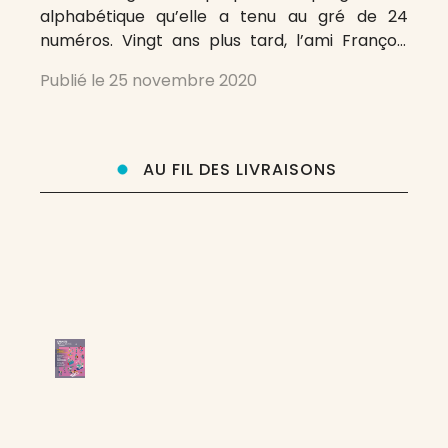
alphabétique qu’elle a tenu au gré de 24
numéros. Vingt ans plus tard, l’ami François
Bordes se propose un tel programme
Publié le
25 novembre 2020
appliqué aux revues dont il extraira, dans les
semaines, les mois qui
AU FIL DES LIVRAISONS