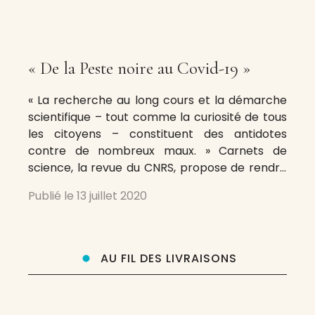
« De la Peste noire au Covid-19 »
« La recherche au long cours et la démarche
scientifique – tout comme la curiosité de tous
les citoyens – constituent des antidotes
contre de nombreux maux. » Carnets de
science, la revue du CNRS, propose de rendre
accessibles les travaux et les « grands défis de
Publié le
13 juillet 2020
toutes les sciences » au travers d’analyses,
entretiens et décryptages. Bouclée durant le
AU FIL DES LIVRAISONS