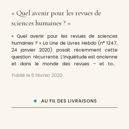
« Quel avenir pour les revues de
sciences humaines ? »
« Quel avenir pour les revues de sciences
humaines ? » La Une de Livres Hebdo (n° 1247,
24 janvier 2020) posait récemment cette
question récurrente. L’inquiétude est ancienne
et dans le monde des revues – et tout
particulièrement à Ent’revues, elle suscite de
Publié le
6 février 2020
nombreuses réflexions, idées et débats. Ces
interrogations sont aujourd’hui
particulièrement vives, à l’heure où certaines
AU FIL DES LIVRAISONS