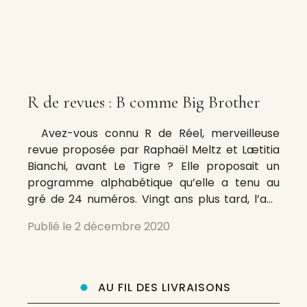
R de revues : B comme Big Brother
Avez-vous connu R de Réel, merveilleuse
revue proposée par Raphaël Meltz et Lætitia
Bianchi, avant Le Tigre ? Elle proposait un
programme alphabétique qu’elle a tenu au
gré de 24 numéros. Vingt ans plus tard, l’ami
François Bordes se propose un tel programme
Publié le
2 décembre 2020
appliqué aux revues dont il extraira, dans les
semaines, les mois
AU FIL DES LIVRAISONS