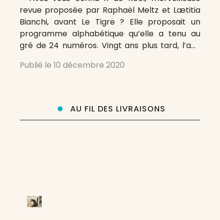
revue proposée par Raphaël Meltz et Lætitia
Bianchi, avant Le Tigre ? Elle proposait un
programme alphabétique qu’elle a tenu au
gré de 24 numéros. Vingt ans plus tard, l’ami
François Bordes se propose un tel programme
Publié le
10 décembre 2020
appliqué aux revues dont il extraira, dans les
semaines, les mois
AU FIL DES LIVRAISONS