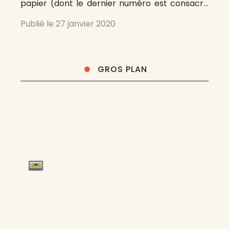
papier (dont le dernier numéro est consacré
au capitalisme [1]) propose désormais une
Publié le
27 janvier 2020
revue numérique du plus grand intérêt pour qui
veut suivre l’évolution des idées aux États-Unis
et maintenir le dialogue franco-américain.
GROS PLAN