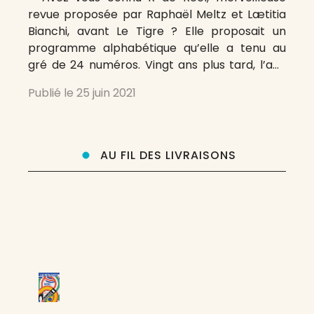
revue proposée par Raphaël Meltz et Lætitia
Bianchi, avant Le Tigre ? Elle proposait un
programme alphabétique qu’elle a tenu au
gré de 24 numéros. Vingt ans plus tard, l’ami
François Bordes se propose un tel programme
Publié le
25 juin 2021
appliqué aux revues dont il extraira, dans les
semaines, les mois
AU FIL DES LIVRAISONS