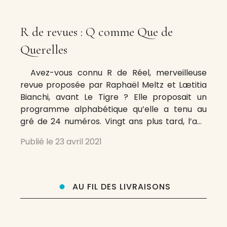
R de revues : Q comme Que de
Querelles
Avez-vous connu R de Réel, merveilleuse
revue proposée par Raphaël Meltz et Lætitia
Bianchi, avant Le Tigre ? Elle proposait un
programme alphabétique qu’elle a tenu au
gré de 24 numéros. Vingt ans plus tard, l’ami
François Bordes se propose un tel programme
Publié le
23 avril 2021
appliqué aux revues dont il extraira, dans les
semaines, les mois
AU FIL DES LIVRAISONS