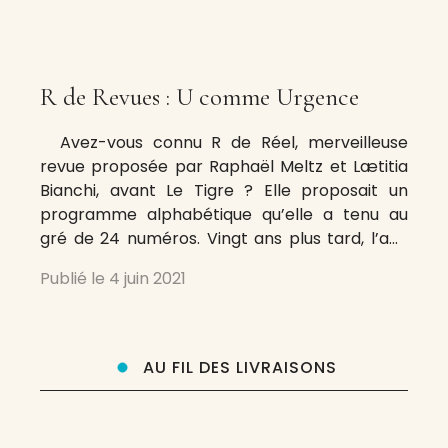
R de Revues : U comme Urgence
Avez-vous connu R de Réel, merveilleuse
revue proposée par Raphaël Meltz et Lætitia
Bianchi, avant Le Tigre ? Elle proposait un
programme alphabétique qu’elle a tenu au
gré de 24 numéros. Vingt ans plus tard, l’ami
François Bordes se propose un tel programme
Publié le
4 juin 2021
appliqué aux revues dont il extraira, dans les
semaines, les mois
AU FIL DES LIVRAISONS