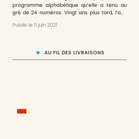
programme alphabétique qu’elle a tenu au
gré de 24 numéros. Vingt ans plus tard, l’ami
François Bordes se propose un tel programme
Publié le
11 juin 2021
appliqué aux revues dont il extraira, dans les
semaines, les mois
AU FIL DES LIVRAISONS