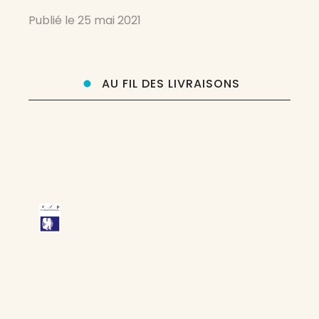
François Bordes se propose un tel programme
Publié le
25 mai 2021
appliqué aux revues dont il extraira, dans les
semaines, les mois
AU FIL DES LIVRAISONS