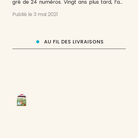
gré de 24 numéros. Vingt ans plus tard, l’ami
François Bordes se propose un tel programme
Publié le
3 mai 2021
appliqué aux revues dont il extraira, dans les
semaines, les mois
AU FIL DES LIVRAISONS