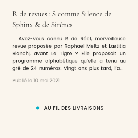
R de revues : S comme Silence de
Sphinx & de Sirènes
Avez-vous connu R de Réel, merveilleuse
revue proposée par Raphaël Meltz et Lætitia
Bianchi, avant Le Tigre ? Elle proposait un
programme alphabétique qu’elle a tenu au
gré de 24 numéros. Vingt ans plus tard, l’ami
François Bordes se propose un tel programme
Publié le
10 mai 2021
appliqué aux revues dont il extraira, dans les
semaines, les mois
AU FIL DES LIVRAISONS