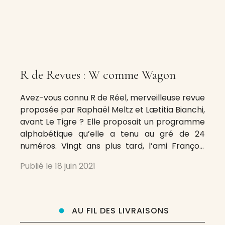
R de Revues : W comme Wagon
Avez-vous connu R de Réel, merveilleuse revue
proposée par Raphaël Meltz et Lætitia Bianchi,
avant Le Tigre ? Elle proposait un programme
alphabétique qu’elle a tenu au gré de 24
numéros. Vingt ans plus tard, l’ami François
Bordes se propose un tel programme
Publié le
18 juin 2021
appliqué aux revues dont il extraira, dans les
semaines, les mois qui
AU FIL DES LIVRAISONS