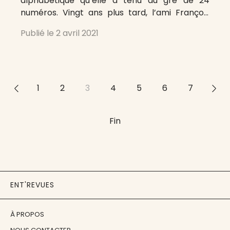
alphabétique qu’elle a tenu au gré de 24
numéros. Vingt ans plus tard, l’ami François
Bordes se propose un tel programme
Publié le
2 avril 2021
appliqué aux revues dont il extraira, dans les
semaines, les mois qui
<<
1
2
3
4
5
6
7
>>
Fin
ENT'REVUES
À PROPOS