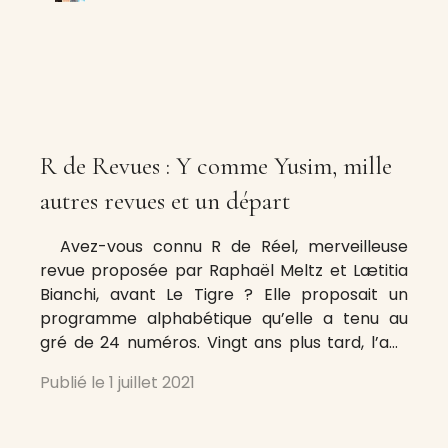
R de Revues : Y comme Yusim, mille
autres revues et un départ
Avez-vous connu R de Réel, merveilleuse
revue proposée par Raphaël Meltz et Lætitia
Bianchi, avant Le Tigre ? Elle proposait un
programme alphabétique qu’elle a tenu au
gré de 24 numéros. Vingt ans plus tard, l’ami
François Bordes se propose un tel programme
Publié le
1 juillet 2021
appliqué aux revues dont il extraira, dans les
semaines, les mois