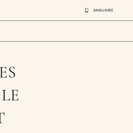
ANNUAIRE
ES
 LE
T