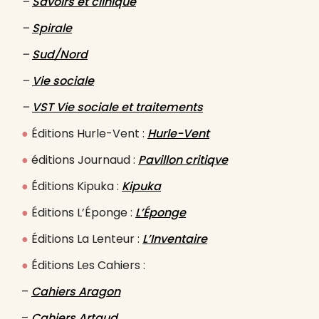
–
Savoirs et clinique
–
Spirale
–
Sud/Nord
–
Vie sociale
–
VST Vie sociale et traitements
●
Éditions Hurle-Vent :
Hurle-Vent
●
éditions Journaud :
Pavillon critiqve
●
Éditions Kipuka :
Kipuka
●
Éditions L’Éponge :
L’Éponge
●
Éditions La Lenteur :
L’Inventaire
●
Éditions Les Cahiers :
–
Cahiers Aragon
–
Cahiers Artaud