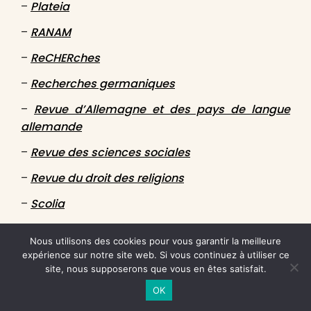
–
Plateia
–
RANAM
–
ReCHERches
–
Recherches germaniques
–
Revue d’Allemagne et des pays de langue
allemande
–
Revue des sciences sociales
–
Revue du droit des religions
–
Scolia
●
Productions Ciel variable :
Ciel variable
Nous utilisons des cookies pour vous garantir la meilleure
●
Pupilles Vagabondes Éditions :
RADICAL(E)
expérience sur notre site web. Si vous continuez à utiliser ce
site, nous supposerons que vous en êtes satisfait.
●
Recours au poème :
Recours au poème
OK
●
Riveneuve éditions :
Riveneuve Continents