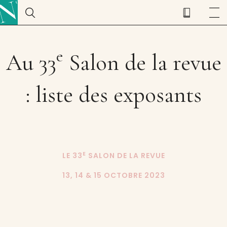
e
Au 33
Salon de la revue
: liste des exposants
E
LE 33
SALON DE LA REVUE
13, 14 & 15 OCTOBRE 2023