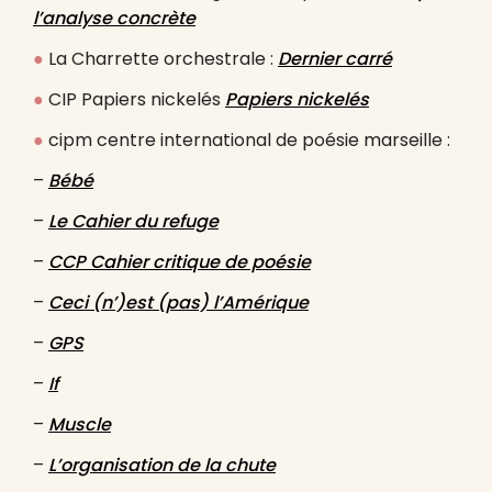
l’analyse concrète
●
La Charrette orchestrale :
Dernier carré
●
CIP Papiers nickelés
Papiers nickelés
●
cipm centre international de poésie marseille :
–
Bébé
–
Le Cahier du refuge
–
CCP Cahier critique de poésie
–
Ceci (n’)est (pas) l’Amérique
–
GPS
–
If
–
Muscle
–
L’organisation de la chute