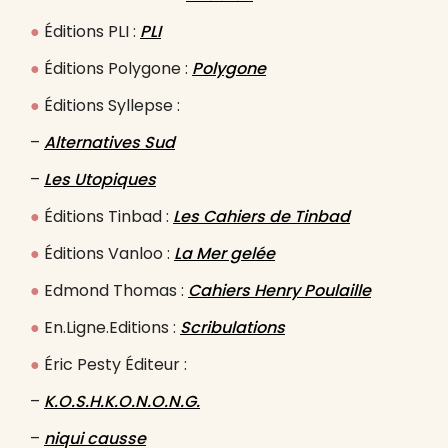
●
Éditions PLI :
PLI
●
Éditions Polygone :
Polygone
●
Éditions Syllepse :
–
Alternatives Sud
–
Les Utopiques
●
Éditions Tinbad :
Les Cahiers de Tinbad
●
Éditions Vanloo :
La Mer gelée
●
Edmond Thomas :
Cahiers Henry Poulaille
●
En.Ligne.Editions :
Scribulations
●
Éric Pesty Éditeur :
–
K.O.S.H.K.O.N.O.N.G.
–
niqui causse