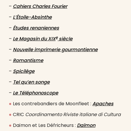
–
Cahiers Charles Fourier
–
L’Étoile-Absinthe
–
Études renaniennes
e
–
Le Magasin du XIX
siècle
–
Nouvelle imprimerie gourmontienne
–
Romantisme
–
Spicilège
–
Tel qu’en songe
–
Le Téléphonoscope
●
Les contrebandiers de Moonfleet :
Apaches
●
CRIC
Coordinamento Riviste italiane di Cultura
●
Daïmon et Les Défricheurs :
Daïmon