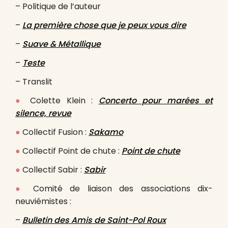
– Politique de l’auteur
–
La première chose que je peux vous dire
–
Suave & Métallique
–
Teste
– Translit
●
Colette Klein :
Concerto pour marées et
silence, revue
●
Collectif Fusion :
Sakamo
●
Collectif Point de chute :
Point de chute
●
Collectif Sabir :
Sabir
●
Comité de liaison des associations dix-
neuviémistes :
–
Bulletin des Amis de Saint-Pol Roux