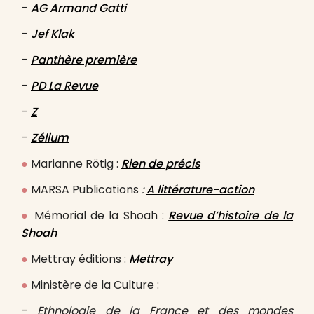
–
AG Armand Gatti
–
Jef Klak
–
Panthère première
–
PD La Revue
–
Z
–
Zélium
●
Marianne Rötig :
Rien de précis
●
MARSA Publications
:
A littérature-action
●
Mémorial de la Shoah :
Revue d’histoire de la
Shoah
●
Mettray éditions :
Mettray
●
Ministère de la Culture :
–
Ethnologie de la France et des mondes