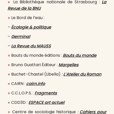
●
La Bibliothèque nationale de Strasbourg :
La
Revue de la BNU
●
Le Bord de l’eau :
–
Écologie & politique
–
Germinal
–
La Revue du MAUSS
●
Bouts du monde éditions :
Bouts du monde
●
Bruno Guattari Éditeur :
Margelles
●
Buchet-Chastel (Libella)
:
L’Atelier du Roman
●
CAIRN :
cairn.info
●
C.C.L.O.P.S. :
Fragments
●
CDD3D :
ESPACE art actuel
●
Centre de sociologie historique
:
Cahiers pour