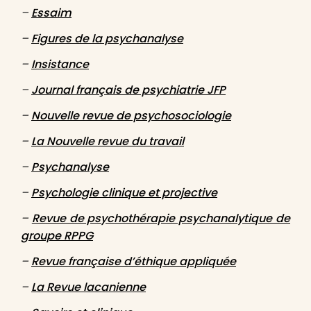
–
Essaim
–
Figures de la psychanalyse
–
Insistance
–
Journal français de psychiatrie JFP
–
Nouvelle revue de psychosociologie
–
La Nouvelle revue du travail
–
Psychanalyse
–
Psychologie clinique et projective
–
Revue de psychothérapie psychanalytique de
groupe RPPG
–
Revue française d’éthique appliquée
–
La Revue lacanienne